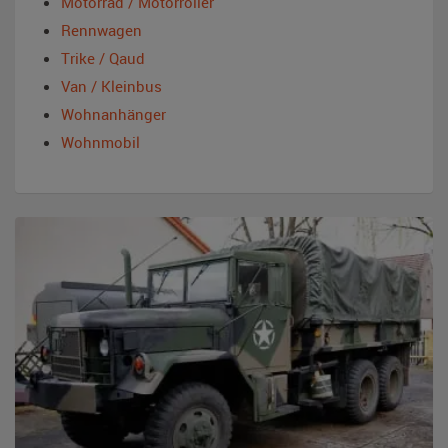
Motorrad / Motorroller
Rennwagen
Trike / Qaud
Van / Kleinbus
Wohnanhänger
Wohnmobil