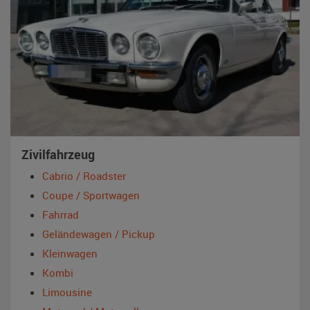
Zivilfahrzeug
Cabrio / Roadster
Coupe / Sportwagen
Fahrrad
Geländewagen / Pickup
Kleinwagen
Kombi
Limousine