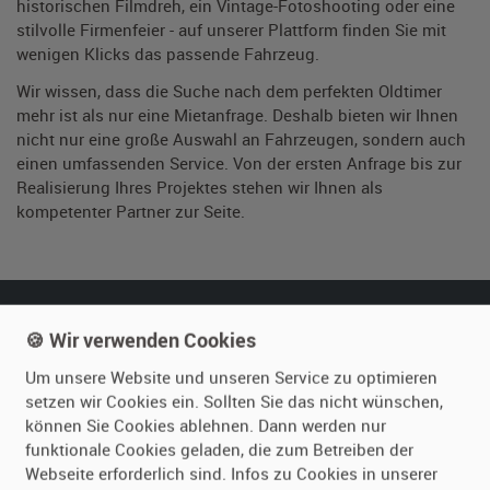
historischen Filmdreh, ein Vintage-Fotoshooting oder eine
stilvolle Firmenfeier - auf unserer Plattform finden Sie mit
wenigen Klicks das passende Fahrzeug.
Wir wissen, dass die Suche nach dem perfekten Oldtimer
mehr ist als nur eine Mietanfrage. Deshalb bieten wir Ihnen
nicht nur eine große Auswahl an Fahrzeugen, sondern auch
einen umfassenden Service. Von der ersten Anfrage bis zur
Realisierung Ihres Projektes stehen wir Ihnen als
kompetenter Partner zur Seite.
🍪 Wir verwenden Cookies
Einzigartige Fahrzeugauswahl
Mehr als 4.300 historische Fahrzeuge, Boote und Flugzeuge im
Um unsere Website und unseren Service zu optimieren
Fundus für Ihre Projekte.
setzen wir Cookies ein. Sollten Sie das nicht wünschen,
können Sie Cookies ablehnen. Dann werden nur
Bundesweit verfügbar
funktionale Cookies geladen, die zum Betreiben der
Zugang zu historischen Fahrzeugen überall in Deutschland und
Webseite erforderlich sind. Infos zu Cookies in unserer
darüber hinaus.