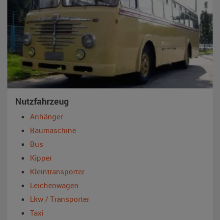
Nutzfahrzeug
Anhänger
Baumaschine
Bus
Kipper
Kleintransporter
Leichenwagen
Lkw / Transporter
Taxi