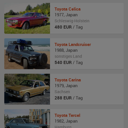
Toyota
Celica
1977
,
Japan
Schleswig-Holstein
480
EUR
/ Tag
Toyota
Landcruiser
1988
,
Japan
sonstiges Land
540
EUR
/ Tag
Toyota
Carina
1979
,
Japan
Sachsen
288
EUR
/ Tag
Toyota
Tercel
1982
,
Japan
Hamburg