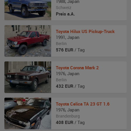
1988
,
Japan
Schweiz
Preis a.A.
Toyota
Hilux US Pickup-Truck
1991
,
Japan
Berlin
576
EUR
/ Tag
Toyota
Corona Mark 2
1976
,
Japan
Berlin
432
EUR
/ Tag
Toyota
Celica TA 23 GT 1.6
1976
,
Japan
Brandenburg
408
EUR
/ Tag