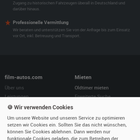
Zugang zu historischen Fahrzeugen überall in Deutschland und
darüber hinaus.
Professionelle Vermittlung
Wir beraten und unterstützen Sie von der Anfrage bis zum Einsatz
vor Ort, inkl. Betreuung und Transport.
film-autos.com
Mieten
Über uns
Oldtimer mieten
Leistungen
Erweiterte Suche
Referenzen
Fragen für Mieter
🍪 Wir verwenden Cookies
Kundenmeinungen
Service
Um unsere Website und unseren Service zu optimieren
setzen wir Cookies ein. Sollten Sie das nicht wünschen,
Vermieten
Hilfe
können Sie Cookies ablehnen. Dann werden nur
funktionale Cookies geladen, die zum Betreiben der