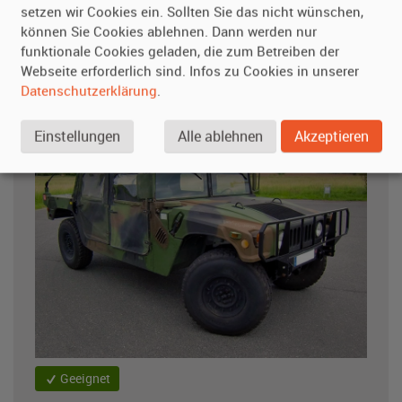
setzen wir Cookies ein. Sollten Sie das nicht wünschen,
Bilder, auf denen das Fahrzeug angeschnitten (oder
können Sie Cookies ablehnen. Dann werden nur
teilweise verdeckt) ist, sind ungeeignet.
funktionale Cookies geladen, die zum Betreiben der
Webseite erforderlich sind. Infos zu Cookies in unserer
Effekte
Datenschutzerklärung
.
Einstellungen
Alle ablehnen
Akzeptieren
Geeignet