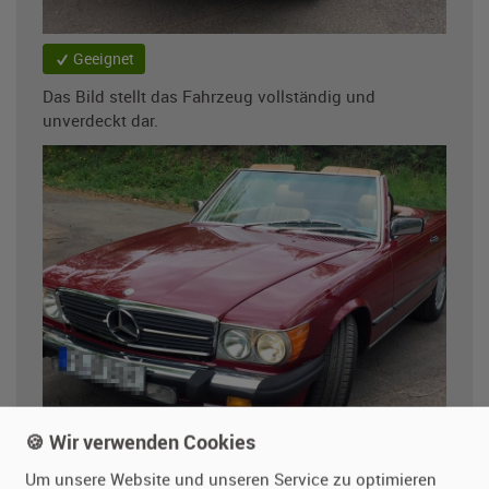
Geeignet
Das Bild stellt das Fahrzeug vollständig und
unverdeckt dar.
🍪 Wir verwenden Cookies
Ungeeignet
Um unsere Website und unseren Service zu optimieren