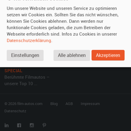
Kundenmeinungen
Service
Um unsere Website und unseren Service zu optimieren
setzen wir Cookies ein. Sollten Sie das nicht wünschen,
Vermieten
Hilfe
können Sie Cookies ablehnen. Dann werden nur
funktionale Cookies geladen, die zum Betreiben der
Oldtimer anmelden
Häufige Fragen (FAQ)
Webseite erforderlich sind. Infos zu Cookies in unserer
Fotos senden
So funktioniert's
Datenschutzerklärung
.
Fragen für Vermieter
Kontakt
Einstellungen
Alle ablehnen
Akzeptieren
Inserat verwalten
SPECIAL
Berühmte Filmautos –
unsere Top 10 ...
© 2026 film-autos.com
Blog
AGB
Impressum
Datenschutz