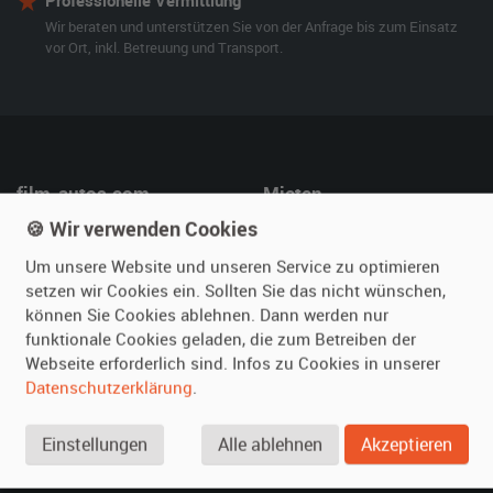
Professionelle Vermittlung
Wir beraten und unterstützen Sie von der Anfrage bis zum Einsatz
vor Ort, inkl. Betreuung und Transport.
film-autos.com
Mieten
🍪 Wir verwenden Cookies
Über uns
Oldtimer mieten
Leistungen
Erweiterte Suche
Um unsere Website und unseren Service zu optimieren
setzen wir Cookies ein. Sollten Sie das nicht wünschen,
Referenzen
Fragen für Mieter
können Sie Cookies ablehnen. Dann werden nur
Kundenmeinungen
Service
funktionale Cookies geladen, die zum Betreiben der
Webseite erforderlich sind. Infos zu Cookies in unserer
Vermieten
Hilfe
Datenschutzerklärung
.
Oldtimer anmelden
Häufige Fragen (FAQ)
Einstellungen
Alle ablehnen
Akzeptieren
Fotos senden
So funktioniert's
Fragen für Vermieter
Kontakt