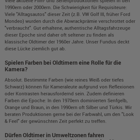
Viele aktuelle Film- und Serienproduktionen spielen in den
1990ern oder 2000ern. Die Schwierigkeit für Requisiteure:
Viele "Alltagsautos" dieser Zeit (z.B. VW Golf III, früher Ford
Mondeo) wurden durch die Abwrackprämie verschrottet oder
"verbraucht". Gut erhaltene, authentische Alltagsfahrzeuge
dieser Epoche sind daher oft seltener zu finden als
klassische Oldtimer der 1960er Jahre. Unser Fundus deckt
diese Lücke ziemlich gut ab.
Spielen Farben bei Oldtimern eine Rolle für die
Kamera?
Absolut. Bestimmte Farben (wie reines Weiß oder tiefes
Schwarz) können für Kameraleute aufgrund von Reflexionen
oder Kontrasten herausfordernd sein. Zudem definieren
Farben die Epoche: In den 1970ern dominierten Senfgelb,
Orange und Braun, in den 1990ern oft Silber und Türkis. Wir
beraten Produktionen gerne bei der Farbwahl, um den "Look
& Feel" der gewünschten Zeit perfekt zu treffen.
Dürfen Oldtimer in Umweltzonen fahren