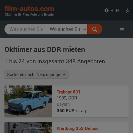
film-
Hilfe
autos.com
Oldtimer aus DDR mieten
1 bis 24 von insgesamt 348
Angeboten
Sortieren nach: Neuzugänge
Trabant
601
1989
,
DDR
Bayern
360
EUR
/ Tag
Wartburg
353 Deluxe