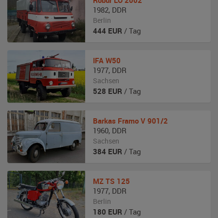
Robur
LO 2002
1982
,
DDR
Berlin
444
EUR
/ Tag
IFA
W50
1977
,
DDR
Sachsen
528
EUR
/ Tag
Barkas
Framo V 901/2
1960
,
DDR
Sachsen
384
EUR
/ Tag
MZ
TS 125
1977
,
DDR
Berlin
180
EUR
/ Tag