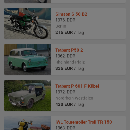
Simson
S 50 B2
1976
,
DDR
Berlin
216
EUR
/ Tag
Trabant
P50 2
1962
,
DDR
Rheinland-Pfalz
336
EUR
/ Tag
Trabant
P 601 F Kübel
1972
,
DDR
Nordrhein-Westfalen
420
EUR
/ Tag
IWL
Tourenroller Troll TR 150
1963
,
DDR