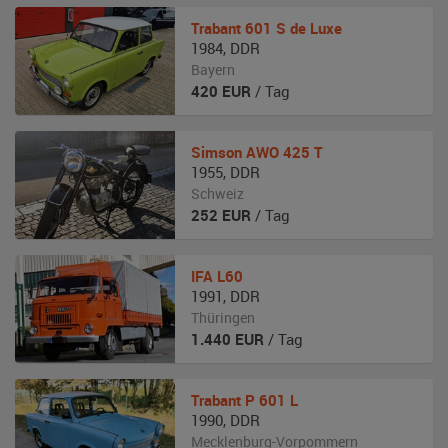
Trabant
601 S de Luxe
1984
,
DDR
Bayern
420
EUR
/ Tag
Simson
AWO 425 T
1955
,
DDR
Schweiz
252
EUR
/ Tag
IFA
L60
1991
,
DDR
Thüringen
1.440
EUR
/ Tag
Trabant
P 601 L
1990
,
DDR
Mecklenburg-Vorpommern