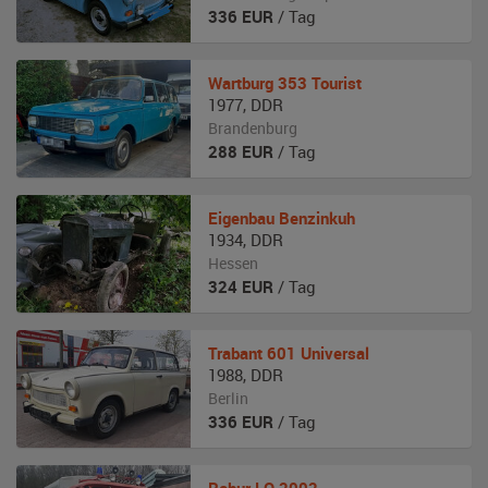
336
EUR
/ Tag
Wartburg
353 Tourist
1977
,
DDR
Brandenburg
288
EUR
/ Tag
Eigenbau
Benzinkuh
1934
,
DDR
Hessen
324
EUR
/ Tag
Trabant
601 Universal
1988
,
DDR
Berlin
336
EUR
/ Tag