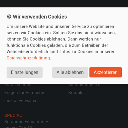
🍪 Wir verwenden Cookies
film-autos.com
Mieten
Um unsere Website und unseren Service zu optimieren
Über uns
Oldtimer mieten
setzen wir Cookies ein. Sollten Sie das nicht wünschen,
Leistungen
Erweiterte Suche
können Sie Cookies ablehnen. Dann werden nur
Referenzen
Fragen für Mieter
funktionale Cookies geladen, die zum Betreiben der
Webseite erforderlich sind. Infos zu Cookies in unserer
Kundenmeinungen
Service
Datenschutzerklärung
.
Vermieten
Hilfe
Einstellungen
Alle ablehnen
Akzeptieren
Oldtimer anmelden
Häufige Fragen (FAQ)
Fotos senden
So funktioniert's
Fragen für Vermieter
Kontakt
Inserat verwalten
SPECIAL
Berühmte Filmautos –
unsere Top 10 ...