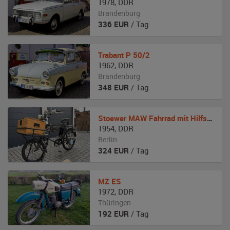
1978
,
DDR
Brandenburg
336
EUR
/ Tag
Trabant
P 50/2
1962
,
DDR
Brandenburg
348
EUR
/ Tag
Stoewer
MAW Fahrrad mit Hilfsmotor
1954
,
DDR
Berlin
324
EUR
/ Tag
MZ
ES
1972
,
DDR
Thüringen
192
EUR
/ Tag