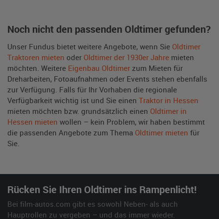
Noch nicht den passenden Oldtimer gefunden?
Unser Fundus bietet weitere Angebote, wenn Sie
Oldtimer
Traktoren mieten
oder
Oldtimer der 1930er Jahre
mieten
möchten. Weitere
Eigenbau Oldtimer
zum Mieten für
Dreharbeiten, Fotoaufnahmen oder Events stehen ebenfalls
zur Verfügung. Falls für Ihr Vorhaben die regionale
Verfügbarkeit wichtig ist und Sie einen
Traktor in Hessen
mieten möchten bzw. grundsätzlich einen
Oldtimer in
Hessen mieten
wollen – kein Problem, wir haben bestimmt
die passenden Angebote zum Thema
Oldtimer mieten
für
Sie.
Rücken Sie Ihren Oldtimer ins Rampenlicht!
Bei film-autos.com gibt es sowohl Neben- als auch
Hauptrollen zu vergeben – und das immer wieder.