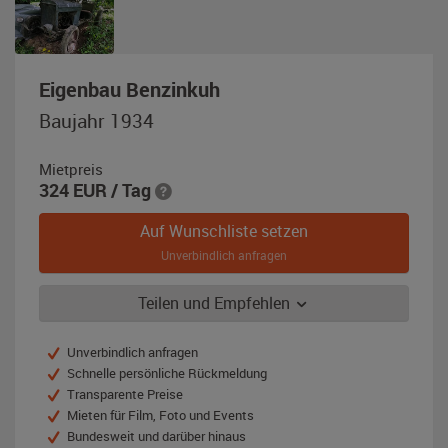
,
Eigenbau Benzinkuh
Baujahr
Baujahr 1934
1934,
grau
Mietpreis
/
324
EUR
/ Tag
rostbraun
Auf Wunschliste setzen
Unverbindlich anfragen
Teilen und Empfehlen
Unverbindlich anfragen
Schnelle persönliche Rückmeldung
Transparente Preise
Mieten für Film, Foto und Events
Bundesweit und darüber hinaus