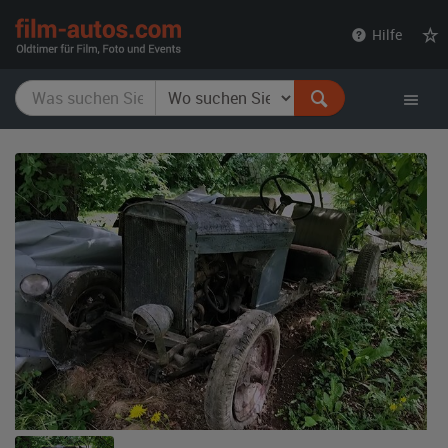
film-
Hilfe
autos.com