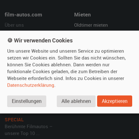
film-autos.com
Mieten
Über uns
Oldtimer mieten
Leistungen
Erweiterte Suche
🍪 Wir verwenden Cookies
Referenzen
Fragen für Mieter
Kundenmeinungen
Service
Um unsere Website und unseren Service zu optimieren
setzen wir Cookies ein. Sollten Sie das nicht wünschen,
können Sie Cookies ablehnen. Dann werden nur
Vermieten
Hilfe
funktionale Cookies geladen, die zum Betreiben der
Oldtimer anmelden
Häufige Fragen (FAQ)
Webseite erforderlich sind. Infos zu Cookies in unserer
Datenschutzerklärung
.
Fotos senden
So funktioniert's
Fragen für Vermieter
Kontakt
Einstellungen
Alle ablehnen
Akzeptieren
Inserat verwalten
SPECIAL
Berühmte Filmautos –
unsere Top 10 ...