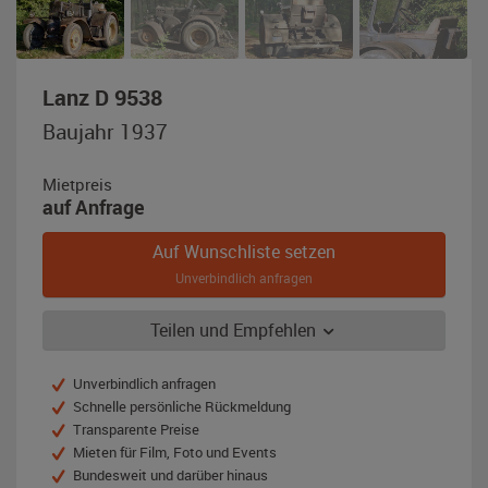
,
Lanz D 9538
Baujahr
Baujahr 1937
1937,
grau
Mietpreis
/
auf Anfrage
braun
(Patina)
Auf Wunschliste setzen
Unverbindlich anfragen
Teilen und Empfehlen
Unverbindlich anfragen
Schnelle persönliche Rückmeldung
Transparente Preise
Mieten für Film, Foto und Events
Bundesweit und darüber hinaus