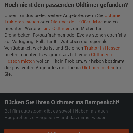
Noch nicht den passenden Oldtimer gefunden?
Unser Fundus bietet weitere Angebote, wenn Sie
Oldtimer
Traktoren mieten
oder
Oldtimer der 1930er Jahre
mieten
möchten. Weitere
Lanz Oldtimer
zum Mieten für
Dreharbeiten, Fotoaufnahmen oder Events stehen ebenfalls
zur Verfügung. Falls für Ihr Vorhaben die regionale
Verfügbarkeit wichtig ist und Sie einen
Traktor in Hessen
mieten möchten bzw. grundsätzlich einen
Oldtimer in
Hessen mieten
wollen – kein Problem, wir haben bestimmt
die passenden Angebote zum Thema
Oldtimer mieten
für
Sie.
Rücken Sie Ihren Oldtimer ins Rampenlicht!
Bei film-autos.com gibt es sowohl Neben- als auch
Hauptrollen zu vergeben – und das immer wieder.