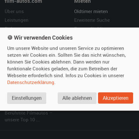
film-autos.com
Mieten
Über uns
Oldtimer mieten
Leistungen
Erweiterte Suche
Referenzen
Fragen für Mieter
🍪 Wir verwenden Cookies
Kundenmeinungen
Service
Um unsere Website und unseren Service zu optimieren
Vermieten
Hilfe
setzen wir Cookies ein. Sollten Sie das nicht wünschen,
können Sie Cookies ablehnen. Dann werden nur
Oldtimer anmelden
Häufige Fragen (FAQ)
funktionale Cookies geladen, die zum Betreiben der
Fotos senden
So funktioniert's
Webseite erforderlich sind. Infos zu Cookies in unserer
Fragen für Vermieter
Kontakt
Datenschutzerklärung
.
Inserat verwalten
Einstellungen
Alle ablehnen
Akzeptieren
SPECIAL
Berühmte Filmautos –
unsere Top 10 ...