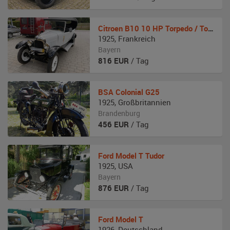
Citroen
B10 10 HP Torpedo / Tourer
1925
,
Frankreich
Bayern
816
EUR
/ Tag
BSA
Colonial G25
1925
,
Großbritannien
Brandenburg
456
EUR
/ Tag
Ford
Model T Tudor
1925
,
USA
Bayern
876
EUR
/ Tag
Ford
Model T
1926
,
Deutschland