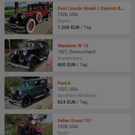
Ford
Lincoln Model L Dietrich Berline
1926
,
USA
Bayern
1.200
EUR
/ Tag
Wanderer
W 10
1927
,
Deutschland
Brandenburg
600
EUR
/ Tag
Ford
A
1927
,
USA
Nordrhein-Westfalen
624
EUR
/ Tag
Indian
Scout 101
1928
,
USA
Berlin