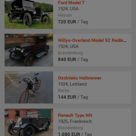
Ford
Model T
1924
,
USA
Hessen
720
EUR
/ Tag
Willys-Overland
Model 92 Redbird
1924
,
USA
Brandenburg
840
EUR
/ Tag
Ozolnieks
Halbrenner
1924
,
Lettland
Berlin
144
EUR
/ Tag
Renault
Type NN
1925
,
Frankreich
Brandenburg
1.080
EUR
/ Tag