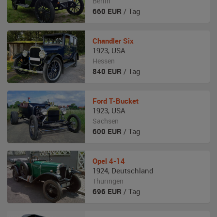
Berlin
660
EUR
/ Tag
Chandler
Six
1923
,
USA
Hessen
840
EUR
/ Tag
Ford
T-Bucket
1923
,
USA
Sachsen
600
EUR
/ Tag
Opel
4-14
1924
,
Deutschland
Thüringen
696
EUR
/ Tag