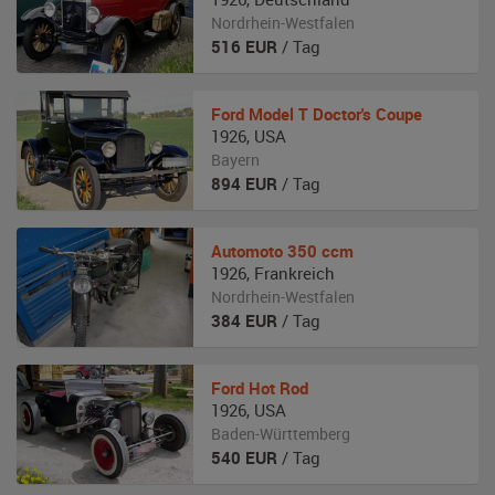
Nordrhein-Westfalen
516
EUR
/ Tag
Ford
Model T Doctor's Coupe
1926
,
USA
Bayern
894
EUR
/ Tag
Automoto
350 ccm
1926
,
Frankreich
Nordrhein-Westfalen
384
EUR
/ Tag
Ford
Hot Rod
1926
,
USA
Baden-Württemberg
540
EUR
/ Tag