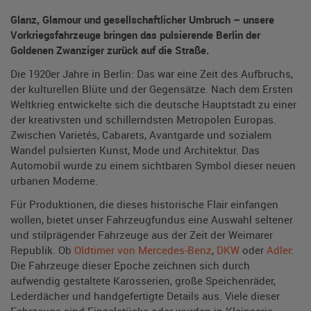
Glanz, Glamour und gesellschaftlicher Umbruch – unsere
Vorkriegsfahrzeuge bringen das pulsierende Berlin der
Goldenen Zwanziger zurück auf die Straße.
Die 1920er Jahre in Berlin: Das war eine Zeit des Aufbruchs,
der kulturellen Blüte und der Gegensätze. Nach dem Ersten
Weltkrieg entwickelte sich die deutsche Hauptstadt zu einer
der kreativsten und schillerndsten Metropolen Europas.
Zwischen Varietés, Cabarets, Avantgarde und sozialem
Wandel pulsierten Kunst, Mode und Architektur. Das
Automobil wurde zu einem sichtbaren Symbol dieser neuen
urbanen Moderne.
Für Produktionen, die dieses historische Flair einfangen
wollen, bietet unser Fahrzeugfundus eine Auswahl seltener
und stilprägender Fahrzeuge aus der Zeit der Weimarer
Republik. Ob
Oldtimer von Mercedes-Benz
,
DKW
oder
Adler
:
Die Fahrzeuge dieser Epoche zeichnen sich durch
aufwendig gestaltete Karosserien, große Speichenräder,
Lederdächer und handgefertigte Details aus. Viele dieser
Fahrzeuge sind Einzelstücke oder wurden in Kleinserie