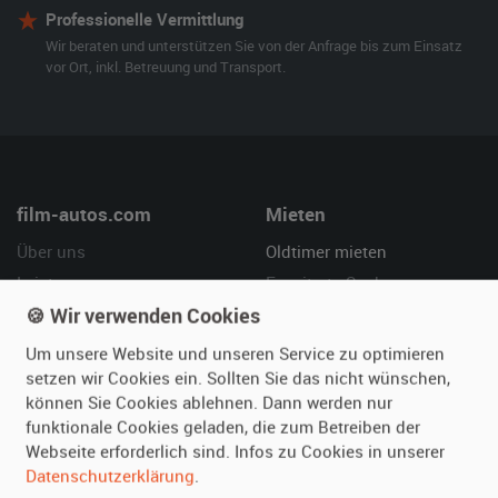
Professionelle Vermittlung
Wir beraten und unterstützen Sie von der Anfrage bis zum Einsatz
vor Ort, inkl. Betreuung und Transport.
film-autos.com
Mieten
Über uns
Oldtimer mieten
Leistungen
Erweiterte Suche
🍪 Wir verwenden Cookies
Referenzen
Fragen für Mieter
Kundenmeinungen
Service
Um unsere Website und unseren Service zu optimieren
setzen wir Cookies ein. Sollten Sie das nicht wünschen,
Vermieten
Hilfe
können Sie Cookies ablehnen. Dann werden nur
funktionale Cookies geladen, die zum Betreiben der
Oldtimer anmelden
Häufige Fragen (FAQ)
Webseite erforderlich sind. Infos zu Cookies in unserer
Fotos senden
So funktioniert's
Datenschutzerklärung
.