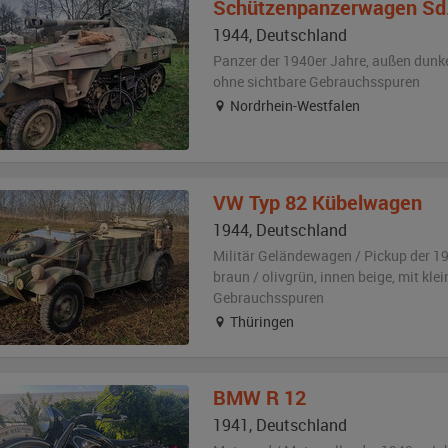
Schützenpanzerwagen
Sd.
1944
,
Deutschland
Panzer der 1940er Jahre,
außen
dunke
ohne sichtbare Gebrauchsspuren
Nordrhein-Westfalen
VW
Typ 82 Kübelwagen
1944
,
Deutschland
Militär Geländewagen / Pickup der 1
braun / olivgrün
,
innen beige
,
mit klei
Gebrauchsspuren
Thüringen
BMW
R 12
1941
,
Deutschland