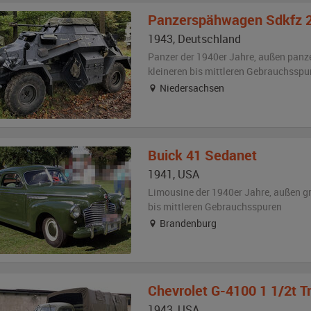
Panzerspähwagen
Sdkfz 
1943
,
Deutschland
Panzer der 1940er Jahre,
außen
panz
kleineren bis mittleren Gebrauchsspu
Niedersachsen
Buick
41 Sedanet
1941
,
USA
Limousine der 1940er Jahre,
außen
g
bis mittleren Gebrauchsspuren
Brandenburg
Chevrolet
G-4100 1 1/2t T
1943
,
USA