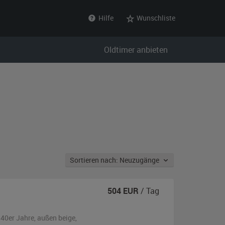
Hilfe
Wunschliste
Oldtimer anbieten
Sortieren nach: Neuzugänge
504
EUR
/ Tag
940er Jahre,
außen
beige
,