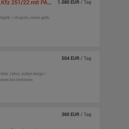
Kfz 251/22 mit PAK40
1.080
EUR
/ Tag
lgelb / olivgrün
,
innen gelb
,
504
EUR
/ Tag
940er Jahre,
außen
beige /
neren bis mittleren
360
EUR
/ Tag