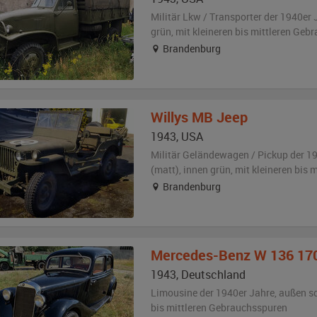
Militär Lkw / Transporter der 1940er 
grün
,
mit kleineren bis mittleren Geb
Brandenburg
Willys
MB Jeep
1943
,
USA
Militär Geländewagen / Pickup der 1
(matt)
,
innen grün
,
mit kleineren bis 
Brandenburg
Mercedes-Benz
W 136 17
1943
,
Deutschland
Limousine der 1940er Jahre,
außen
s
bis mittleren Gebrauchsspuren