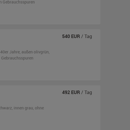
ren Gebrauchsspuren
540
EUR
/ Tag
940er Jahre,
außen
olivgrün
,
en Gebrauchsspuren
492
EUR
/ Tag
chwarz
,
innen grau
,
ohne