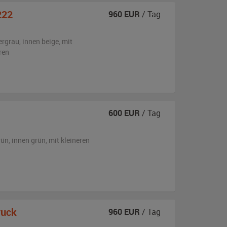
222
960
EUR
/ Tag
ergrau
,
innen beige
,
mit
ren
600
EUR
/ Tag
rün
,
innen grün
,
mit kleineren
ruck
960
EUR
/ Tag