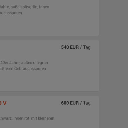
Jahre,
außen
olivgrün
,
innen
rauchsspuren
540
EUR
/ Tag
940er Jahre,
außen
olivgrün
mittleren Gebrauchsspuren
0 V
600
EUR
/ Tag
chwarz
,
innen rot
,
mit kleineren