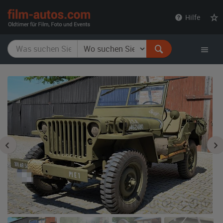
film-
Hilfe
autos.com