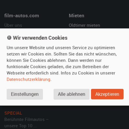
film-autos.com
Mieten
Über uns
Oldtimer mieten
Leistungen
Erweiterte Suche
🍪 Wir verwenden Cookies
Referenzen
Fragen für Mieter
Um unsere Website und unseren Service zu optimieren
Kundenmeinungen
Service
setzen wir Cookies ein. Sollten Sie das nicht wünschen,
können Sie Cookies ablehnen. Dann werden nur
Vermieten
Hilfe
funktionale Cookies geladen, die zum Betreiben der
Webseite erforderlich sind. Infos zu Cookies in unserer
Oldtimer anmelden
Häufige Fragen (FAQ)
Datenschutzerklärung
.
Fotos senden
So funktioniert's
Fragen für Vermieter
Kontakt
Einstellungen
Alle ablehnen
Akzeptieren
Inserat verwalten
SPECIAL
Berühmte Filmautos –
unsere Top 10 ...