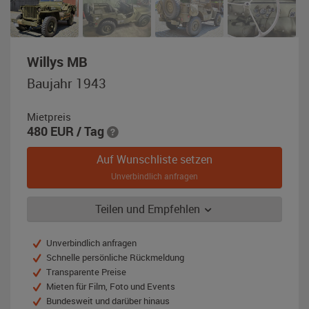
,
Willys MB
Baujahr
Baujahr 1943
1943,
olivgrün-
Mietpreis
matt
480
EUR
/ Tag
Auf Wunschliste setzen
Unverbindlich anfragen
Teilen und Empfehlen
Unverbindlich anfragen
Schnelle persönliche Rückmeldung
Transparente Preise
Mieten für Film, Foto und Events
Bundesweit und darüber hinaus