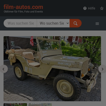
film-
Hilfe
autos.com