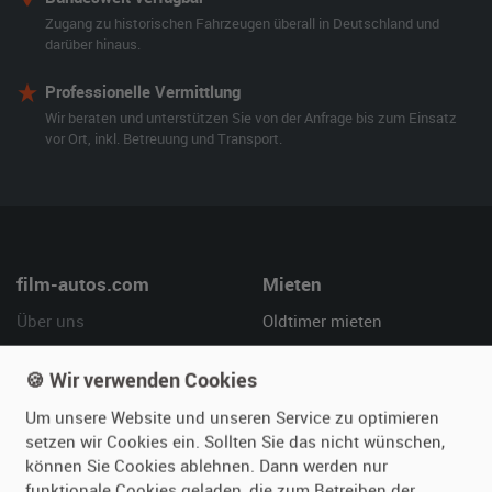
Zugang zu historischen Fahrzeugen überall in Deutschland und
darüber hinaus.
Professionelle Vermittlung
Wir beraten und unterstützen Sie von der Anfrage bis zum Einsatz
vor Ort, inkl. Betreuung und Transport.
film-autos.com
Mieten
Über uns
Oldtimer mieten
Leistungen
Erweiterte Suche
🍪 Wir verwenden Cookies
Referenzen
Fragen für Mieter
Kundenmeinungen
Service
Um unsere Website und unseren Service zu optimieren
setzen wir Cookies ein. Sollten Sie das nicht wünschen,
können Sie Cookies ablehnen. Dann werden nur
Vermieten
Hilfe
funktionale Cookies geladen, die zum Betreiben der