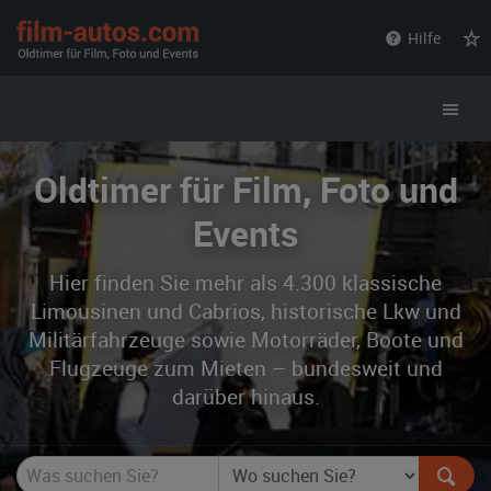
film-
Hilfe
autos.com
Oldtimer für Film, Foto und
Events
Hier finden Sie mehr als 4.300 klassische
Limousinen und Cabrios, historische Lkw und
Militärfahrzeuge sowie Motorräder, Boote und
Flugzeuge zum Mieten – bundesweit und
darüber hinaus.