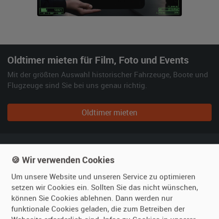
Oldtimer mieten für Film, Foto und Events
Mit der größten Auswahl historischer Fahrzeuge, Boote und
Flugzeuge sind Sie bei uns genau richtig.
Oldtimer mieten
🍪 Wir verwenden Cookies
Einzigartige Fahrzeugauswahl
Mehr als 4.300 historische Fahrzeuge, Boote und Flugzeuge im
Um unsere Website und unseren Service zu optimieren
Fundus für Ihre Projekte.
setzen wir Cookies ein. Sollten Sie das nicht wünschen,
können Sie Cookies ablehnen. Dann werden nur
Bundesweit verfügbar
funktionale Cookies geladen, die zum Betreiben der
Zugang zu historischen Fahrzeugen überall in Deutschland und