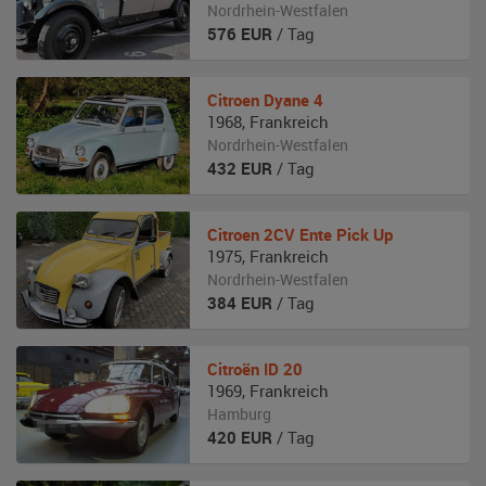
Nordrhein-Westfalen
576
EUR
/ Tag
Citroen
Dyane 4
1968
,
Frankreich
Nordrhein-Westfalen
432
EUR
/ Tag
Citroen
2CV Ente Pick Up
1975
,
Frankreich
Nordrhein-Westfalen
384
EUR
/ Tag
Citroën
ID 20
1969
,
Frankreich
Hamburg
420
EUR
/ Tag