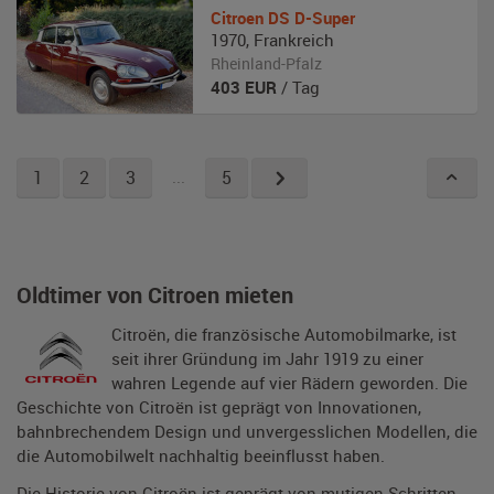
Citroen
DS D-Super
1970
,
Frankreich
Rheinland-Pfalz
403
EUR
/ Tag
1
2
3
...
5
Oldtimer von Citroen mieten
Citroën, die französische Automobilmarke, ist
seit ihrer Gründung im Jahr 1919 zu einer
wahren Legende auf vier Rädern geworden. Die
Geschichte von Citroën ist geprägt von Innovationen,
bahnbrechendem Design und unvergesslichen Modellen, die
die Automobilwelt nachhaltig beeinflusst haben.
Die Historie von Citroën ist geprägt von mutigen Schritten