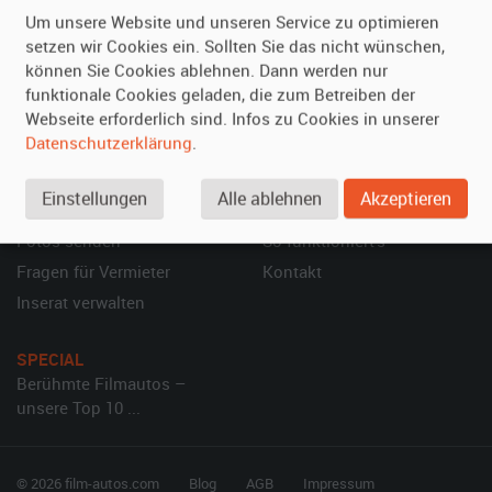
Um unsere Website und unseren Service zu optimieren
Über uns
Oldtimer mieten
setzen wir Cookies ein. Sollten Sie das nicht wünschen,
Leistungen
Erweiterte Suche
können Sie Cookies ablehnen. Dann werden nur
Referenzen
Fragen für Mieter
funktionale Cookies geladen, die zum Betreiben der
Kundenmeinungen
Service
Webseite erforderlich sind. Infos zu Cookies in unserer
Datenschutzerklärung
.
Vermieten
Hilfe
Einstellungen
Alle ablehnen
Akzeptieren
Oldtimer anmelden
Häufige Fragen (FAQ)
Fotos senden
So funktioniert's
Fragen für Vermieter
Kontakt
Inserat verwalten
SPECIAL
Berühmte Filmautos –
unsere Top 10 ...
© 2026 film-autos.com
Blog
AGB
Impressum