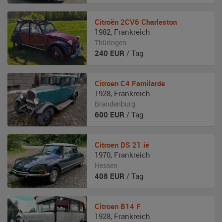
Citroën
2CV6 Charleston
1982
,
Frankreich
Thüringen
240
EUR
/ Tag
Citroen
C4 Familarde
1928
,
Frankreich
Brandenburg
600
EUR
/ Tag
Citroen
DS 21 ie
1970
,
Frankreich
Hessen
408
EUR
/ Tag
Citroen
B14 F
1928
,
Frankreich