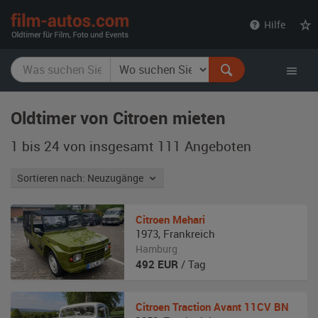
film-
Hilfe
autos.com
Oldtimer von Citroen mieten
1 bis 24 von insgesamt 111
Angeboten
Sortieren nach: Neuzugänge
Citroen
Mehari
1973
,
Frankreich
Hamburg
492
EUR
/ Tag
Citroen
Traction Avant 11CV BN