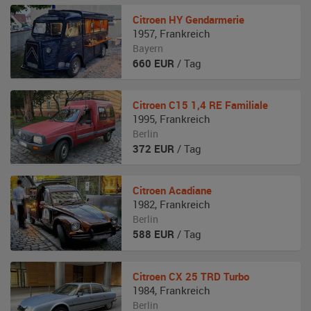
Citroen
HY Gendarmerie
1957
,
Frankreich
Bayern
660
EUR
/ Tag
Citroen
C15 1,4 RE Familiale
1995
,
Frankreich
Berlin
372
EUR
/ Tag
Citroen
Acadiane
1982
,
Frankreich
Berlin
588
EUR
/ Tag
Citroen
CX 25 TRD Turbo
1984
,
Frankreich
Berlin