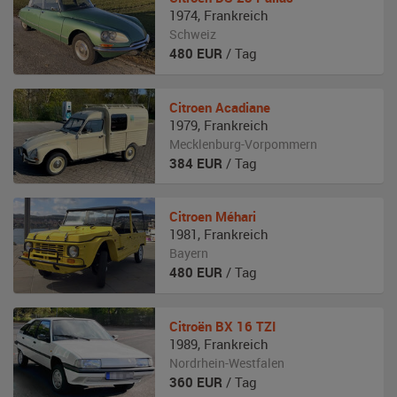
1974
,
Frankreich
Schweiz
480
EUR
/ Tag
Citroen
Acadiane
1979
,
Frankreich
Mecklenburg-Vorpommern
384
EUR
/ Tag
Citroen
Méhari
1981
,
Frankreich
Bayern
480
EUR
/ Tag
Citroën
BX 16 TZI
1989
,
Frankreich
Nordrhein-Westfalen
360
EUR
/ Tag