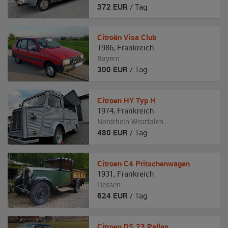
372
EUR
/ Tag
Citroën
Visa Club
1986
,
Frankreich
Bayern
300
EUR
/ Tag
Citroen
HY Typ H
1974
,
Frankreich
Nordrhein-Westfalen
480
EUR
/ Tag
Citroen
C4 Pritschenwagen
1931
,
Frankreich
Hessen
624
EUR
/ Tag
Citroen
DS 23 Pallas