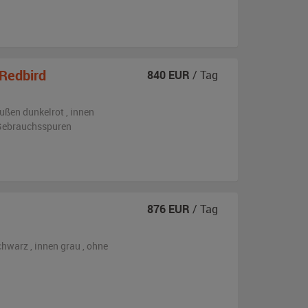
Redbird
840
EUR
/ Tag
ußen
dunkelrot
,
innen
n Gebrauchsspuren
876
EUR
/ Tag
chwarz
,
innen grau
,
ohne