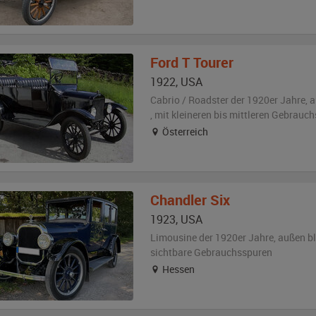
Ford
T Tourer
1922
,
USA
Cabrio / Roadster der 1920er Jahre,
a
,
mit kleineren bis mittleren Gebrauc
Österreich
Chandler
Six
1923
,
USA
Limousine der 1920er Jahre,
außen
b
sichtbare Gebrauchsspuren
Hessen