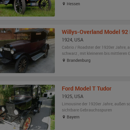
Hessen
Willys-Overland
Model 92 
1924
,
USA
Cabrio / Roadster der 1920er Jahre,
a
schwarz
,
mit kleineren bis mittlere
Brandenburg
Ford
Model T Tudor
1925
,
USA
Limousine der 1920er Jahre,
außen
s
sichtbare Gebrauchsspuren
Bayern