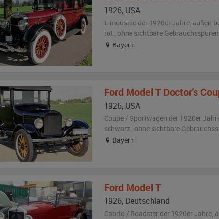
1926
,
USA
Limousine der 1920er Jahre,
außen
b
rot
,
ohne sichtbare Gebrauchsspuren
Bayern
Ford
Model T Doctor's Cou
1926
,
USA
Coupe / Sportwagen der 1920er Jahr
schwarz
,
ohne sichtbare Gebrauchss
Bayern
Ford
Model T
1926
,
Deutschland
Cabrio / Roadster der 1920er Jahre,
a