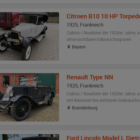
Citroen
B10 10 HP Torpedo
1925
,
Frankreich
Cabrio / Roadster der 1920er Jahre,
a
ohne sichtbare Gebrauchsspuren
Bayern
Renault
Type NN
1925
,
Frankreich
Cabrio / Roadster der 1920er Jahre,
a
mit kleineren bis mittleren Gebrauch
Brandenburg
Ford
Lincoln Model L Dietr