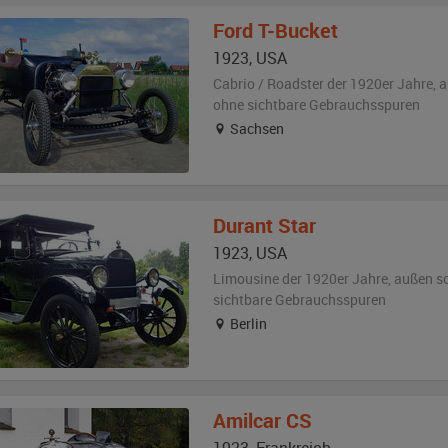
Ford
T-Bucket
1923
,
USA
Cabrio / Roadster der 1920er Jahre,
a
ohne sichtbare Gebrauchsspuren
Sachsen
Durant
Star
1923
,
USA
Limousine der 1920er Jahre,
außen
s
sichtbare Gebrauchsspuren
Berlin
Amilcar
CS