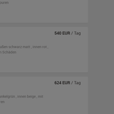
puren
540
EUR
/ Tag
ußen
schwarz matt
,
innen rot
,
en Schäden
624
EUR
/ Tag
unkelgrün
,
innen beige
,
mit
ren