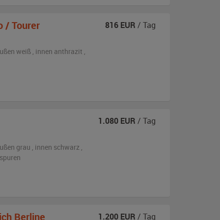
 / Tourer
816
EUR
/ Tag
ußen
weiß
,
innen anthrazit
,
1.080
EUR
/ Tag
ußen
grau
,
innen schwarz
,
sspuren
ich Berline
1.200
EUR
/ Tag