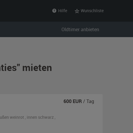
Hilfe
Wunschliste
Oldtimer anbieten
ties" mieten
600
EUR
/ Tag
ußen
weinrot
,
innen schwarz
,