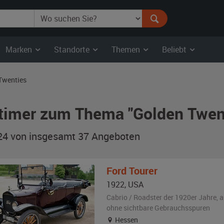
Marken
Standorte
Themen
Beliebt
Twenties
timer zum Thema "Golden Twen
 24 von insgesamt 37
Angeboten
Ford
Tourer
1922
,
USA
Cabrio / Roadster der 1920er Jahre,
a
ohne sichtbare Gebrauchsspuren
Hessen