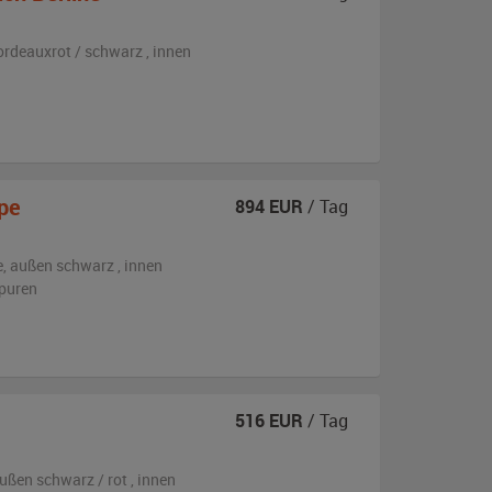
ordeauxrot / schwarz
,
innen
pe
894
EUR
/ Tag
e,
außen
schwarz
,
innen
puren
516
EUR
/ Tag
ußen
schwarz / rot
,
innen