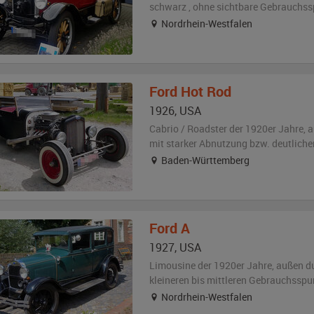
schwarz
,
ohne sichtbare Gebrauchss
Nordrhein-Westfalen
Ford
Hot Rod
1926
,
USA
Cabrio / Roadster der 1920er Jahre,
a
mit starker Abnutzung bzw. deutlich
Baden-Württemberg
Ford
A
1927
,
USA
Limousine der 1920er Jahre,
außen
d
kleineren bis mittleren Gebrauchsspu
Nordrhein-Westfalen