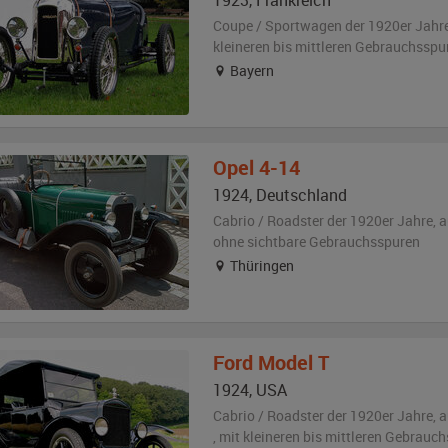
1923
,
Frankreich
Coupe / Sportwagen der 1920er Jahr
kleineren bis mittleren Gebrauchsspu
Bayern
Opel
4-14
1924
,
Deutschland
Cabrio / Roadster der 1920er Jahre,
a
ohne sichtbare Gebrauchsspuren
Thüringen
Ford
Model T
1924
,
USA
Cabrio / Roadster der 1920er Jahre,
a
,
mit kleineren bis mittleren Gebrauc