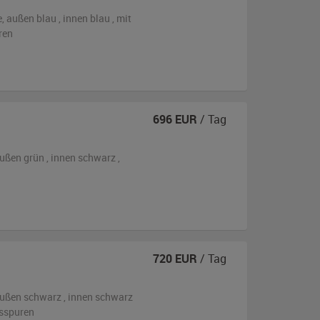
e,
außen
blau
,
innen blau
,
mit
ren
696
EUR
/ Tag
ußen
grün
,
innen schwarz
,
720
EUR
/ Tag
ußen
schwarz
,
innen schwarz
hsspuren