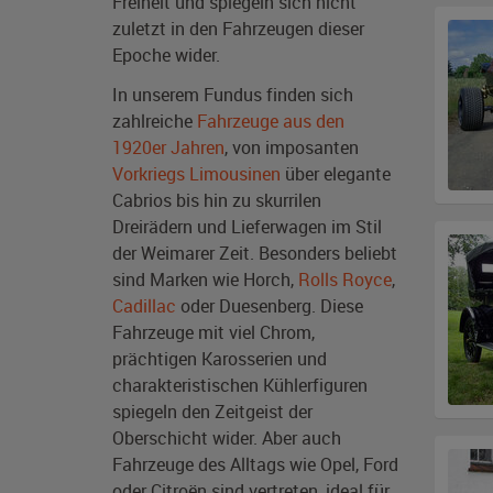
Freiheit und spiegeln sich nicht
zuletzt in den Fahrzeugen dieser
Epoche wider.
In unserem Fundus finden sich
zahlreiche
Fahrzeuge aus den
1920er Jahren
, von imposanten
Vorkriegs Limousinen
über elegante
Cabrios bis hin zu skurrilen
Dreirädern und Lieferwagen im Stil
der Weimarer Zeit. Besonders beliebt
sind Marken wie Horch,
Rolls Royce
,
Cadillac
oder Duesenberg. Diese
Fahrzeuge mit viel Chrom,
prächtigen Karosserien und
charakteristischen Kühlerfiguren
spiegeln den Zeitgeist der
Oberschicht wider. Aber auch
Fahrzeuge des Alltags wie Opel, Ford
oder Citroën sind vertreten, ideal für