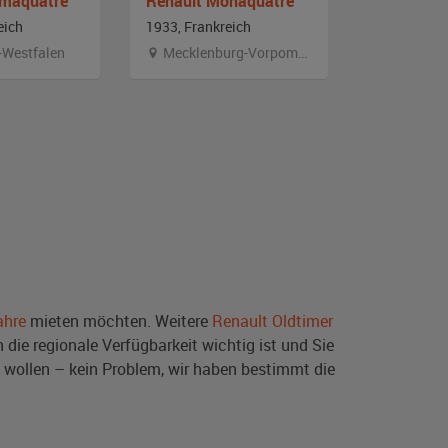
imaquatre
Renault Monaquatre
eich
1933, Frankreich
1933, Frank
-Westfalen
Mecklenburg-Vorpommern
Saarlan
ahre
mieten möchten. Weitere
Renault Oldtimer
die regionale Verfügbarkeit wichtig ist und Sie
wollen – kein Problem, wir haben bestimmt die