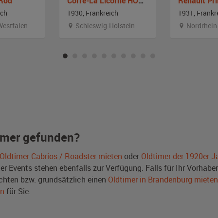
 Rod
Corre-La Licorne HO2 Femina
Renault Pr
ich
1930, Frankreich
1931, Frankr
Westfalen
Schleswig-Holstein
Nordrhein
imer gefunden?
Oldtimer Cabrios / Roadster mieten
oder
Oldtimer der 1920er J
Events stehen ebenfalls zur Verfügung. Falls für Ihr Vorhaben 
hten bzw. grundsätzlich einen
Oldtimer in Brandenburg mieten
en
für Sie.