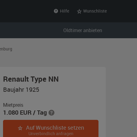
Hilfe
Wunschliste
Oldtimer anbieten
enburg
,
Renault Type NN
Baujahr
Baujahr 1925
1925,
grau
Mietpreis
1.080
EUR
/ Tag
Auf Wunschliste setzen
Unverbindlich anfragen