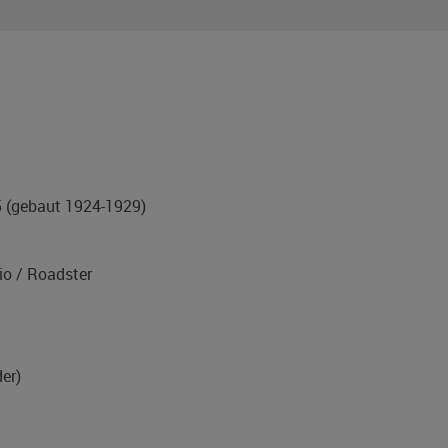
5
(gebaut 1924-1929)
o / Roadster
er)