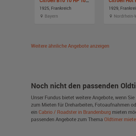
Willys-Overland Model 92 Redbird
Citroen B10 10 HP Torpedo / Tourer
Citroen Hot
1925, Frankreich
1929, Frankre
g
Bayern
Nordrhein-
Weitere ähnliche Angebote anzeigen
Noch nicht den passenden Oldt
Unser Fundus bietet weitere Angebote, wenn Sie
zum Mieten für Dreharbeiten, Fotoaufnahmen oder 
ein
Cabrio / Roadster in Brandenburg
mieten möc
passenden Angebote zum Thema
Oldtimer miet