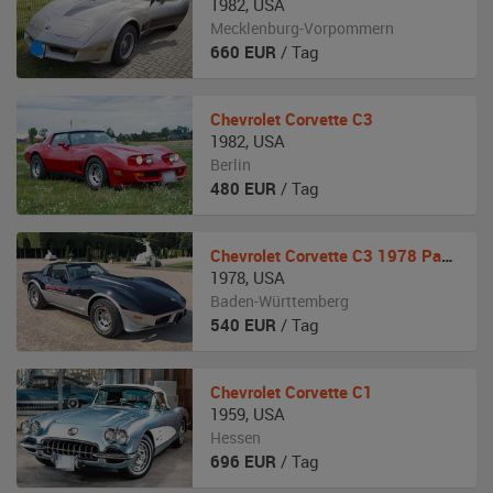
1982
,
USA
Mecklenburg-Vorpommern
660
EUR
/ Tag
Chevrolet
Corvette C3
1982
,
USA
Berlin
480
EUR
/ Tag
Chevrolet
Corvette C3 1978 Pace Car
1978
,
USA
Baden-Württemberg
540
EUR
/ Tag
Chevrolet
Corvette C1
1959
,
USA
Hessen
696
EUR
/ Tag