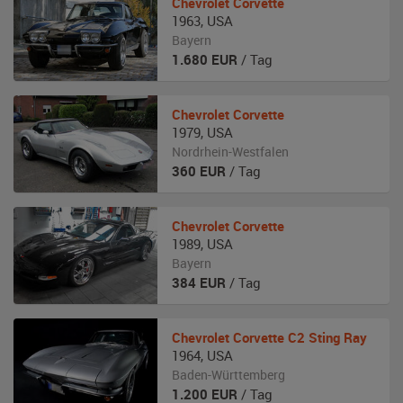
Chevrolet
Corvette
1963
,
USA
Bayern
1.680
EUR
/ Tag
Chevrolet
Corvette
1979
,
USA
Nordrhein-Westfalen
360
EUR
/ Tag
Chevrolet
Corvette
1989
,
USA
Bayern
384
EUR
/ Tag
Chevrolet
Corvette C2 Sting Ray
1964
,
USA
Baden-Württemberg
1.200
EUR
/ Tag