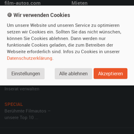
film-autos.com
Mieten
Über uns
Oldtimer mieten
🍪 Wir verwenden Cookies
Leistungen
Erweiterte Suche
Um unsere Website und unseren Service zu optimieren
Referenzen
Fragen für Mieter
setzen wir Cookies ein. Sollten Sie das nicht wünschen,
Kundenmeinungen
Service
können Sie Cookies ablehnen. Dann werden nur
funktionale Cookies geladen, die zum Betreiben der
Webseite erforderlich sind. Infos zu Cookies in unserer
Vermieten
Hilfe
Datenschutzerklärung
.
Oldtimer anmelden
Häufige Fragen (FAQ)
Fotos senden
So funktioniert's
Einstellungen
Alle ablehnen
Akzeptieren
Fragen für Vermieter
Kontakt
Inserat verwalten
SPECIAL
Berühmte Filmautos –
unsere Top 10 ...