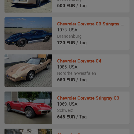
600
EUR
/ Tag
Chevrolet
Corvette C3 Stingray Half Mako Shark II
1973
,
USA
Brandenburg
720
EUR
/ Tag
Chevrolet
Corvette C4
1985
,
USA
Nordrhein-Westfalen
660
EUR
/ Tag
Chevrolet
Corvette Stingray C3
1969
,
USA
Schweiz
648
EUR
/ Tag