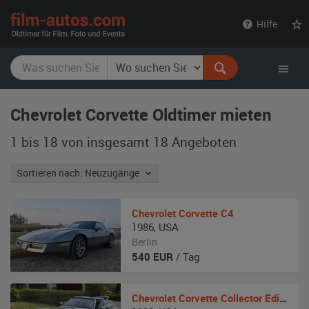
film-
Hilfe
autos.com
Chevrolet Corvette Oldtimer mieten
1 bis 18 von insgesamt 18
Angeboten
Sortieren nach: Neuzugänge
Chevrolet
Corvette C4
1986
,
USA
Berlin
540
EUR
/ Tag
Chevrolet
Corvette Collector Edition