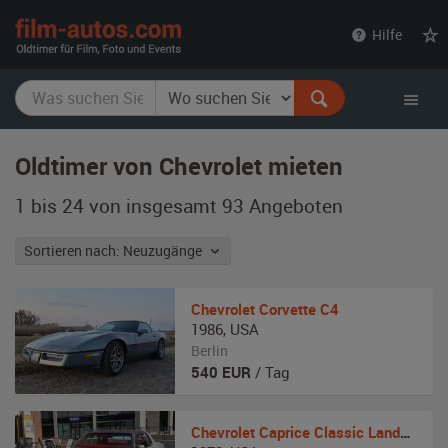
film-
Hilfe
autos.com
Oldtimer von Chevrolet mieten
1 bis 24 von insgesamt 93
Angeboten
Sortieren nach: Neuzugänge
Chevrolet
Corvette C4
1986
,
USA
Berlin
540
EUR
/ Tag
Chevrolet
Caprice Classic Landau Coupe