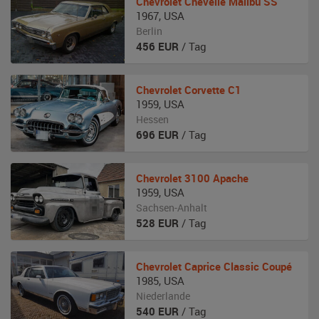
Chevrolet
Chevelle Malibu SS
1967
,
USA
Berlin
456
EUR
/ Tag
Chevrolet
Corvette C1
1959
,
USA
Hessen
696
EUR
/ Tag
Chevrolet
3100 Apache
1959
,
USA
Sachsen-Anhalt
528
EUR
/ Tag
Chevrolet
Caprice Classic Coupé
1985
,
USA
Niederlande
540
EUR
/ Tag