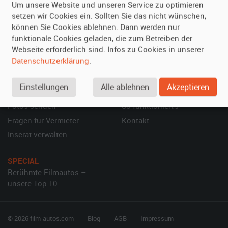
Um unsere Website und unseren Service zu optimieren
Über uns
Oldtimer mieten
setzen wir Cookies ein. Sollten Sie das nicht wünschen,
Leistungen
Erweiterte Suche
können Sie Cookies ablehnen. Dann werden nur
Referenzen
Fragen für Mieter
funktionale Cookies geladen, die zum Betreiben der
Kundenmeinungen
Service
Webseite erforderlich sind. Infos zu Cookies in unserer
Datenschutzerklärung
.
Vermieten
Hilfe
Einstellungen
Alle ablehnen
Akzeptieren
Oldtimer anmelden
Häufige Fragen (FAQ)
Fotos senden
So funktioniert's
Fragen für Vermieter
Kontakt
Inserat verwalten
SPECIAL
Berühmte Filmautos –
unsere Top 10 ...
© 2026 film-autos.com
Blog
AGB
Impressum