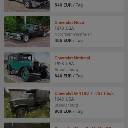
540
EUR
/ Tag
Chevrolet
Nova
1970
,
USA
Nordrhein-Westfalen
456
EUR
/ Tag
Chevrolet
National
1928
,
USA
Brandenburg
840
EUR
/ Tag
Chevrolet
G-4100 1 1/2t Truck
1943
,
USA
Brandenburg
960
EUR
/ Tag