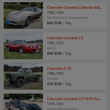
Chevrolet
Corvette Collector Edition
1982
,
USA
Mecklenburg-Vorpommern
660
EUR
/ Tag
Chevrolet
Corvette C3
1982
,
USA
Berlin
480
EUR
/ Tag
Chevrolet
K 30
1986
,
USA
Hessen
420
EUR
/ Tag
Chevrolet
Corvette C3 1978 Pace Car
1978
,
USA
Baden-Württemberg