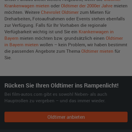
Krankenwagen mieten
oder
Oldtimer der 2000er Jahre
mieten
möchten. Weitere
Chevrolet Oldtimer
zum Mieten für
Dreharbeiten, Fotoaufnahmen oder Events stehen ebenfalls
zur Verfügung. Falls für Ihr Vorhaben die regionale
Verfügbarkeit wichtig ist und Sie ein
Krankenwagen in
Bayern
mieten möchten bzw. grundsätzlich einen
Oldtimer
in Bayern mieten
wollen – kein Problem, wir haben bestimmt
die passenden Angebote zum Thema
Oldtimer mieten
für
Sie.
Rücken Sie Ihren Oldtimer ins Rampenlicht!
Bei film-autos.com gibt es sowohl Neben- als auch
Hauptrollen zu vergeben – und das immer wieder.
Oldtimer anbieten