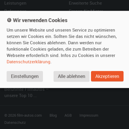
Leistungen
Erweiterte Suche
Referenzen
Fragen für Mieter
Kundenmeinungen
Service
🍪 Wir verwenden Cookies
Um unsere Website und unseren Service zu optimieren
Vermieten
Hilfe
setzen wir Cookies ein. Sollten Sie das nicht wünschen,
können Sie Cookies ablehnen. Dann werden nur
Oldtimer anmelden
Häufige Fragen (FAQ)
funktionale Cookies geladen, die zum Betreiben der
Fotos senden
So funktioniert's
Webseite erforderlich sind. Infos zu Cookies in unserer
Fragen für Vermieter
Kontakt
Datenschutzerklärung
.
Inserat verwalten
Einstellungen
Alle ablehnen
Akzeptieren
SPECIAL
Berühmte Filmautos –
unsere Top 10 ...
© 2026 film-autos.com
Blog
AGB
Impressum
Datenschutz