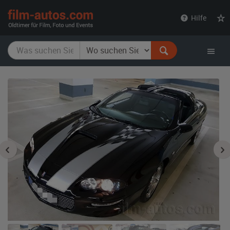
film-
Hilfe
autos.com