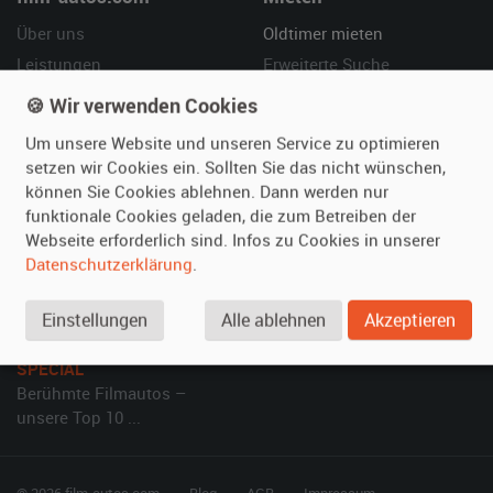
Über uns
Oldtimer mieten
Leistungen
Erweiterte Suche
Referenzen
Fragen für Mieter
🍪 Wir verwenden Cookies
Kundenmeinungen
Service
Um unsere Website und unseren Service zu optimieren
setzen wir Cookies ein. Sollten Sie das nicht wünschen,
Vermieten
Hilfe
können Sie Cookies ablehnen. Dann werden nur
funktionale Cookies geladen, die zum Betreiben der
Oldtimer anmelden
Häufige Fragen (FAQ)
Webseite erforderlich sind. Infos zu Cookies in unserer
Fotos senden
So funktioniert's
Datenschutzerklärung
.
Fragen für Vermieter
Kontakt
Inserat verwalten
Einstellungen
Alle ablehnen
Akzeptieren
SPECIAL
Berühmte Filmautos –
unsere Top 10 ...