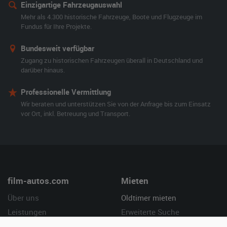
Einzigartige Fahrzeugauswahl
Mehr als 4.300 historische Fahrzeuge, Boote und Flugzeuge im
Fundus für Ihre Projekte.
Bundesweit verfügbar
Zugang zu historischen Fahrzeugen überall in Deutschland und
darüber hinaus.
Professionelle Vermittlung
Wir beraten und unterstützen Sie von der Anfrage bis zum Einsatz
vor Ort, inkl. Betreuung und Transport.
film-autos.com
Mieten
Über uns
Oldtimer mieten
Leistungen
Erweiterte Suche
Referenzen
Fragen für Mieter