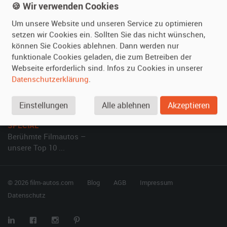
🍪 Wir verwenden Cookies
Kundenmeinungen
Service
Um unsere Website und unseren Service zu optimieren
setzen wir Cookies ein. Sollten Sie das nicht wünschen,
Vermieten
Hilfe
können Sie Cookies ablehnen. Dann werden nur
Oldtimer anmelden
Häufige Fragen (FAQ)
funktionale Cookies geladen, die zum Betreiben der
Webseite erforderlich sind. Infos zu Cookies in unserer
Fotos senden
So funktioniert's
Datenschutzerklärung
.
Fragen für Vermieter
Kontakt
Inserat verwalten
Einstellungen
Alle ablehnen
Akzeptieren
SPECIAL
Berühmte Filmautos –
unsere Top 10 ...
© 2026 film-autos.com
Blog
AGB
Impressum
Datenschutz