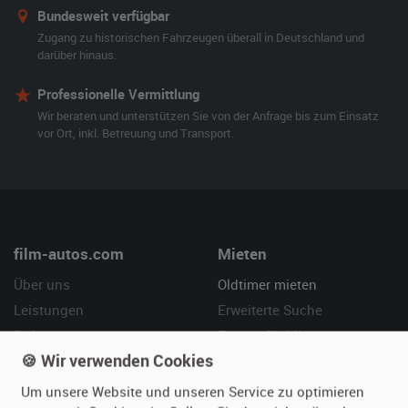
Bundesweit verfügbar
Zugang zu historischen Fahrzeugen überall in Deutschland und
darüber hinaus.
Professionelle Vermittlung
Wir beraten und unterstützen Sie von der Anfrage bis zum Einsatz
vor Ort, inkl. Betreuung und Transport.
film-autos.com
Mieten
Über uns
Oldtimer mieten
Leistungen
Erweiterte Suche
Referenzen
Fragen für Mieter
🍪 Wir verwenden Cookies
Kundenmeinungen
Service
Um unsere Website und unseren Service zu optimieren
Vermieten
Hilfe