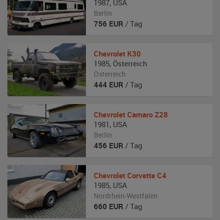
1987
,
USA
Berlin
756
EUR
/ Tag
Chevrolet
K30
1985
,
Österreich
Österreich
444
EUR
/ Tag
Chevrolet
Camaro Z28
1981
,
USA
Berlin
456
EUR
/ Tag
Chevrolet
Corvette C4
1985
,
USA
Nordrhein-Westfalen
660
EUR
/ Tag