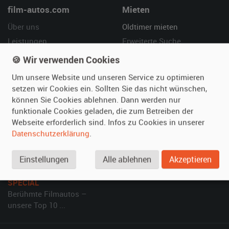
film-autos.com
Mieten
Über uns
Oldtimer mieten
Leistungen
Erweiterte Suche
Referenzen
Fragen für Mieter
🍪 Wir verwenden Cookies
Kundenmeinungen
Service
Um unsere Website und unseren Service zu optimieren
setzen wir Cookies ein. Sollten Sie das nicht wünschen,
Vermieten
Hilfe
können Sie Cookies ablehnen. Dann werden nur
funktionale Cookies geladen, die zum Betreiben der
Oldtimer anmelden
Häufige Fragen (FAQ)
Webseite erforderlich sind. Infos zu Cookies in unserer
Fotos senden
So funktioniert's
Datenschutzerklärung
.
Fragen für Vermieter
Kontakt
Inserat verwalten
Einstellungen
Alle ablehnen
Akzeptieren
SPECIAL
Berühmte Filmautos –
unsere Top 10 ...