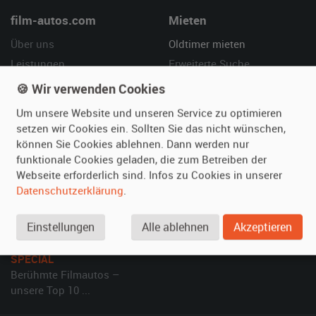
film-autos.com
Mieten
Über uns
Oldtimer mieten
Leistungen
Erweiterte Suche
Referenzen
Fragen für Mieter
🍪 Wir verwenden Cookies
Kundenmeinungen
Service
Um unsere Website und unseren Service zu optimieren
setzen wir Cookies ein. Sollten Sie das nicht wünschen,
Vermieten
Hilfe
können Sie Cookies ablehnen. Dann werden nur
funktionale Cookies geladen, die zum Betreiben der
Oldtimer anmelden
Häufige Fragen (FAQ)
Webseite erforderlich sind. Infos zu Cookies in unserer
Fotos senden
So funktioniert's
Datenschutzerklärung
.
Fragen für Vermieter
Kontakt
Inserat verwalten
Einstellungen
Alle ablehnen
Akzeptieren
SPECIAL
Berühmte Filmautos –
unsere Top 10 ...