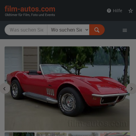
film-
Hilfe
autos.com