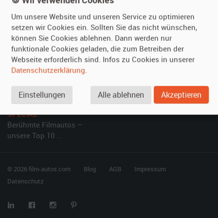
Kundenmeinungen
Service
Um unsere Website und unseren Service zu optimieren
setzen wir Cookies ein. Sollten Sie das nicht wünschen,
Vermieten
Hilfe
können Sie Cookies ablehnen. Dann werden nur
Oldtimer anmelden
Häufige Fragen (FAQ)
funktionale Cookies geladen, die zum Betreiben der
Webseite erforderlich sind. Infos zu Cookies in unserer
Fotos senden
So funktioniert's
Datenschutzerklärung
.
Fragen für Vermieter
Kontakt
Inserat verwalten
Einstellungen
Alle ablehnen
Akzeptieren
SPECIAL
Berühmte Filmautos –
unsere Top 10 ...
© 2026 film-autos.com
Blog
AGB
Impressum
Datenschutz