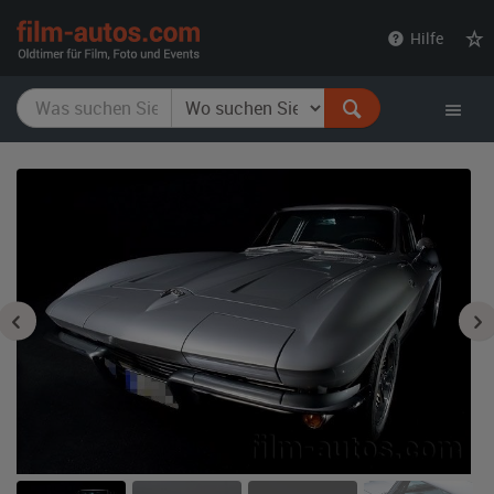
film-
Hilfe
autos.com