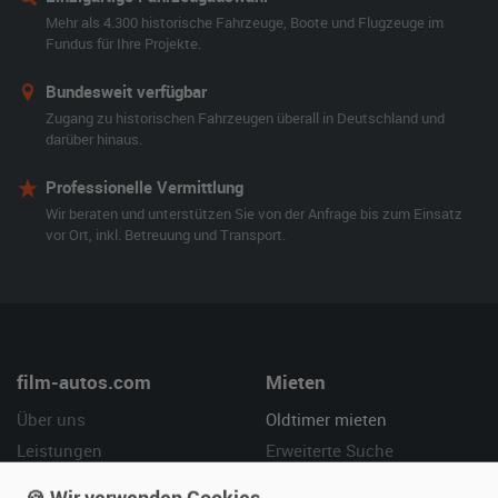
Mehr als 4.300 historische Fahrzeuge, Boote und Flugzeuge im
Fundus für Ihre Projekte.
Bundesweit verfügbar
Zugang zu historischen Fahrzeugen überall in Deutschland und
darüber hinaus.
Professionelle Vermittlung
Wir beraten und unterstützen Sie von der Anfrage bis zum Einsatz
vor Ort, inkl. Betreuung und Transport.
film-autos.com
Mieten
Über uns
Oldtimer mieten
Leistungen
Erweiterte Suche
Referenzen
Fragen für Mieter
🍪 Wir verwenden Cookies