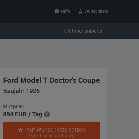
Hilfe
Wunschliste
Oldtimer anbieten
,
Ford Model T Doctor's Coupe
Baujahr
Baujahr 1926
1926,
schwarz
Mietpreis
894
EUR
/ Tag
Auf Wunschliste setzen
Unverbindlich anfragen