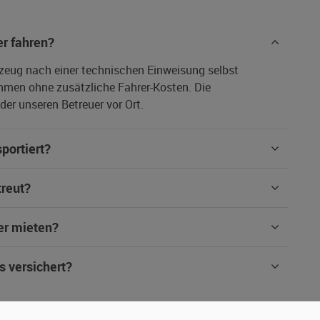
r fahren?
rzeug nach einer technischen Einweisung selbst
hmen ohne zusätzliche Fahrer-Kosten. Die
er unseren Betreuer vor Ort.
portiert?
treut?
er mieten?
s versichert?