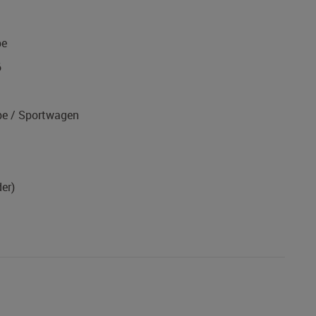
pe
6
e / Sportwagen
er)