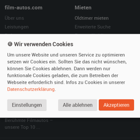
film-autos.com
Mieten
Über uns
Oldtimer mieten
Leistungen
Erweiterte Suche
Referenzen
Fragen für Mieter
🍪 Wir verwenden Cookies
Kundenmeinungen
Service
Um unsere Website und unseren Service zu optimieren
Vermieten
Hilfe
setzen wir Cookies ein. Sollten Sie das nicht wünschen,
können Sie Cookies ablehnen. Dann werden nur
Oldtimer anmelden
Häufige Fragen (FAQ)
funktionale Cookies geladen, die zum Betreiben der
Fotos senden
So funktioniert's
Webseite erforderlich sind. Infos zu Cookies in unserer
Fragen für Vermieter
Kontakt
Datenschutzerklärung
.
Inserat verwalten
Einstellungen
Alle ablehnen
Akzeptieren
SPECIAL
Berühmte Filmautos –
unsere Top 10 ...