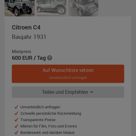
,
Citroen C4
Baujahr
Baujahr 1931
1931,
weiß
Mietpreis
/
600
EUR
/ Tag
schwarz
Auf Wunschliste setzen
Unverbindlich anfragen
Teilen und Empfehlen
Unverbindlich anfragen
Schnelle persönliche Rückmeldung
Transparente Preise
Mieten für Film, Foto und Events
Bundesweit und darüber hinaus