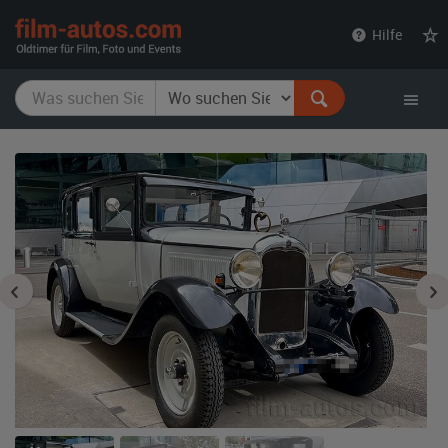
film-
Hilfe
autos.com