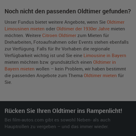
Noch nicht den passenden Oldtimer gefunden?
Unser Fundus bietet weitere Angebote, wenn Sie
Oldtimer
Limousinen mieten
oder
Oldtimer der 1930er Jahre
mieten
möchten. Weitere
Citroen Oldtimer
zum Mieten für
Dreharbeiten, Fotoaufnahmen oder Events stehen ebenfalls
zur Verfügung. Falls für Ihr Vorhaben die regionale
Verfügbarkeit wichtig ist und Sie eine
Limousine in Bayern
mieten möchten bzw. grundsätzlich einen
Oldtimer in
Bayern mieten
wollen – kein Problem, wir haben bestimmt
die passenden Angebote zum Thema
Oldtimer mieten
für
Sie.
Rücken Sie Ihren Oldtimer ins Rampenlicht!
Bei film-autos.com gibt es sowohl Neben- als auch
Hauptrollen zu vergeben – und das immer wieder.