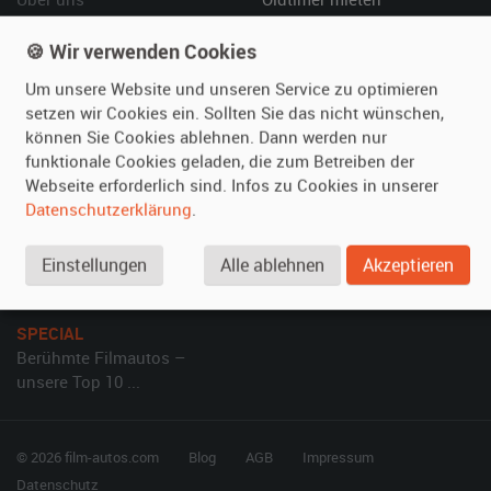
Leistungen
Erweiterte Suche
🍪 Wir verwenden Cookies
Referenzen
Fragen für Mieter
Um unsere Website und unseren Service zu optimieren
Kundenmeinungen
Service
setzen wir Cookies ein. Sollten Sie das nicht wünschen,
können Sie Cookies ablehnen. Dann werden nur
Vermieten
Hilfe
funktionale Cookies geladen, die zum Betreiben der
Webseite erforderlich sind. Infos zu Cookies in unserer
Oldtimer anmelden
Häufige Fragen (FAQ)
Datenschutzerklärung
.
Fotos senden
So funktioniert's
Fragen für Vermieter
Kontakt
Einstellungen
Alle ablehnen
Akzeptieren
Inserat verwalten
SPECIAL
Berühmte Filmautos –
unsere Top 10 ...
© 2026 film-autos.com
Blog
AGB
Impressum
Datenschutz