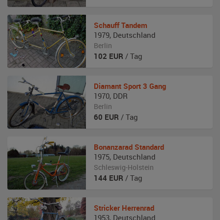
Schauff
Tandem
1979
,
Deutschland
Berlin
102
EUR
/ Tag
Diamant
Sport 3 Gang
1970
,
DDR
Berlin
60
EUR
/ Tag
Bonanzarad
Standard
1975
,
Deutschland
Schleswig-Holstein
144
EUR
/ Tag
Stricker
Herrenrad
1953
,
Deutschland