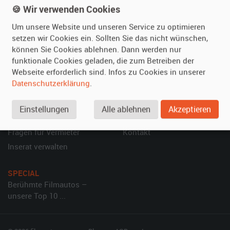
🍪 Wir verwenden Cookies
Über uns
Oldtimer mieten
Um unsere Website und unseren Service zu optimieren
Leistungen
Erweiterte Suche
setzen wir Cookies ein. Sollten Sie das nicht wünschen,
Referenzen
Fragen für Mieter
können Sie Cookies ablehnen. Dann werden nur
Kundenmeinungen
Service
funktionale Cookies geladen, die zum Betreiben der
Webseite erforderlich sind. Infos zu Cookies in unserer
Datenschutzerklärung
.
Vermieten
Hilfe
Oldtimer anmelden
Häufige Fragen (FAQ)
Einstellungen
Alle ablehnen
Akzeptieren
Fotos senden
So funktioniert's
Fragen für Vermieter
Kontakt
Inserat verwalten
SPECIAL
Berühmte Filmautos –
unsere Top 10 ...