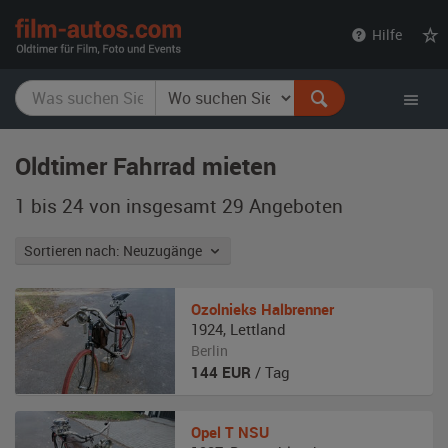
film-
Hilfe
autos.com
Oldtimer Fahrrad mieten
1 bis 24 von insgesamt 29
Angeboten
Sortieren nach: Neuzugänge
Ozolnieks
Halbrenner
1924
,
Lettland
Berlin
144
EUR
/ Tag
Opel
T NSU