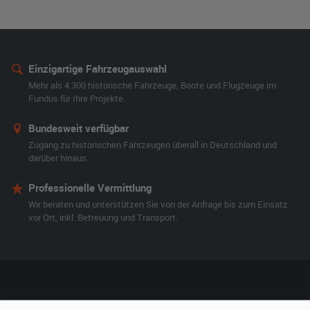
Einzigartige Fahrzeugauswahl
Mehr als 4.300 historische Fahrzeuge, Boote und Flugzeuge im
Fundus für Ihre Projekte.
Bundesweit verfügbar
Zugang zu historischen Fahrzeugen überall in Deutschland und
darüber hinaus.
Professionelle Vermittlung
Wir beraten und unterstützen Sie von der Anfrage bis zum Einsatz
vor Ort, inkl. Betreuung und Transport.
film-autos.com
Mieten