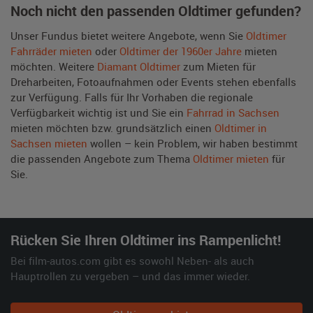
Noch nicht den passenden Oldtimer gefunden?
Unser Fundus bietet weitere Angebote, wenn Sie
Oldtimer
Fahrräder mieten
oder
Oldtimer der 1960er Jahre
mieten
möchten. Weitere
Diamant Oldtimer
zum Mieten für
Dreharbeiten, Fotoaufnahmen oder Events stehen ebenfalls
zur Verfügung. Falls für Ihr Vorhaben die regionale
Verfügbarkeit wichtig ist und Sie ein
Fahrrad in Sachsen
mieten möchten bzw. grundsätzlich einen
Oldtimer in
Sachsen mieten
wollen – kein Problem, wir haben bestimmt
die passenden Angebote zum Thema
Oldtimer mieten
für
Sie.
Rücken Sie Ihren Oldtimer ins Rampenlicht!
Bei film-autos.com gibt es sowohl Neben- als auch
Hauptrollen zu vergeben – und das immer wieder.