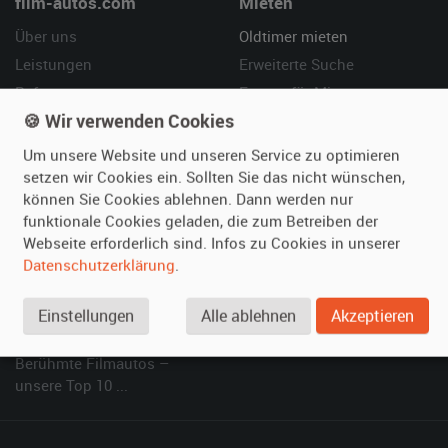
film-autos.com
Mieten
Über uns
Oldtimer mieten
Leistungen
Erweiterte Suche
Referenzen
Fragen für Mieter
🍪 Wir verwenden Cookies
Kundenmeinungen
Service
Um unsere Website und unseren Service zu optimieren
Vermieten
Hilfe
setzen wir Cookies ein. Sollten Sie das nicht wünschen,
können Sie Cookies ablehnen. Dann werden nur
Oldtimer anmelden
Häufige Fragen (FAQ)
funktionale Cookies geladen, die zum Betreiben der
Fotos senden
So funktioniert's
Webseite erforderlich sind. Infos zu Cookies in unserer
Fragen für Vermieter
Kontakt
Datenschutzerklärung
.
Inserat verwalten
Einstellungen
Alle ablehnen
Akzeptieren
SPECIAL
Berühmte Filmautos –
unsere Top 10 ...