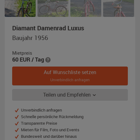
,
Diamant Damenrad Luxus
Baujahr
Baujahr 1956
1956,
weinrot
Mietpreis
/
60
EUR
/ Tag
silber
Auf Wunschliste setzen
Unverbindlich anfragen
Teilen und Empfehlen
Unverbindlich anfragen
Schnelle persönliche Rückmeldung
Transparente Preise
Mieten für Film, Foto und Events
Bundesweit und darüber hinaus