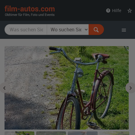
film-
Hilfe
autos.com