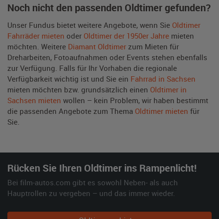
Noch nicht den passenden Oldtimer gefunden?
Unser Fundus bietet weitere Angebote, wenn Sie
Oldtimer
Fahrräder mieten
oder
Oldtimer der 1950er Jahre
mieten
möchten. Weitere
Diamant Oldtimer
zum Mieten für
Dreharbeiten, Fotoaufnahmen oder Events stehen ebenfalls
zur Verfügung. Falls für Ihr Vorhaben die regionale
Verfügbarkeit wichtig ist und Sie ein
Fahrrad in Sachsen
mieten möchten bzw. grundsätzlich einen
Oldtimer in
Sachsen mieten
wollen – kein Problem, wir haben bestimmt
die passenden Angebote zum Thema
Oldtimer mieten
für
Sie.
Rücken Sie Ihren Oldtimer ins Rampenlicht!
Bei film-autos.com gibt es sowohl Neben- als auch
Hauptrollen zu vergeben – und das immer wieder.