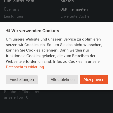
film-autos.com
Mieten
Über uns
Oldtimer mieten
Leistungen
Erweiterte Suche
Referenzen
Fragen für Mieter
🍪 Wir verwenden Cookies
Kundenmeinungen
Service
Um unsere Website und unseren Service zu optimieren
Vermieten
Hilfe
setzen wir Cookies ein. Sollten Sie das nicht wünschen,
können Sie Cookies ablehnen. Dann werden nur
Oldtimer anmelden
Häufige Fragen (FAQ)
funktionale Cookies geladen, die zum Betreiben der
Fotos senden
So funktioniert's
Webseite erforderlich sind. Infos zu Cookies in unserer
Fragen für Vermieter
Kontakt
Datenschutzerklärung
.
Inserat verwalten
Einstellungen
Alle ablehnen
Akzeptieren
SPECIAL
Berühmte Filmautos –
unsere Top 10 ...