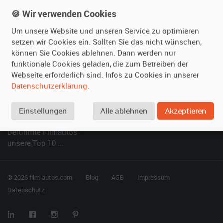
Kundenmeinungen
Service
🍪 Wir verwenden Cookies
Um unsere Website und unseren Service zu optimieren
Vermieten
Hilfe
setzen wir Cookies ein. Sollten Sie das nicht wünschen,
können Sie Cookies ablehnen. Dann werden nur
Oldtimer anmelden
Häufige Fragen (FAQ)
funktionale Cookies geladen, die zum Betreiben der
Fotos senden
So funktioniert's
Webseite erforderlich sind. Infos zu Cookies in unserer
Fragen für Vermieter
Kontakt
Datenschutzerklärung
.
Inserat verwalten
Einstellungen
Alle ablehnen
Akzeptieren
SPECIAL
Berühmte Filmautos –
unsere Top 10 ...
© 2026 film-autos.com
Blog
AGB
Impressum
Datenschutz