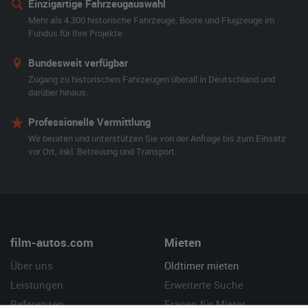
Einzigartige Fahrzeugauswahl
Mehr als 4.300 historische Fahrzeuge, Boote und Flugzeuge im
Fundus für Ihre Projekte.
Bundesweit verfügbar
Zugang zu historischen Fahrzeugen überall in Deutschland und
darüber hinaus.
Professionelle Vermittlung
Wir beraten und unterstützen Sie von der Anfrage bis zum Einsatz
vor Ort, inkl. Betreuung und Transport.
film-autos.com
Mieten
Über uns
Oldtimer mieten
Leistungen
Erweiterte Suche
Referenzen
Fragen für Mieter