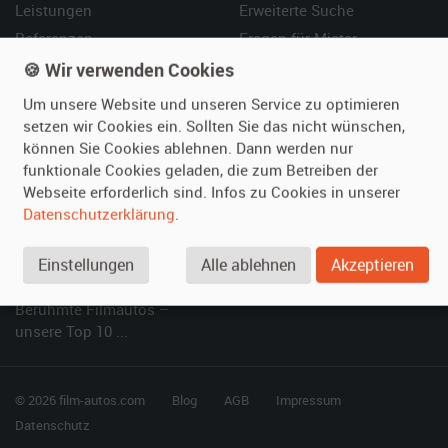
Leistungen
Erweiterte Suche
Referenzen
Fragen für Mieter
Kundenmeinungen
Service
🍪 Wir verwenden Cookies
Um unsere Website und unseren Service zu optimieren
Vermieten
Hilfe
setzen wir Cookies ein. Sollten Sie das nicht wünschen,
können Sie Cookies ablehnen. Dann werden nur
Oldtimer anmelden
Häufige Fragen (FAQ)
funktionale Cookies geladen, die zum Betreiben der
Fotos senden
So funktioniert's
Webseite erforderlich sind. Infos zu Cookies in unserer
Fragen für Vermieter
Kontakt
Datenschutzerklärung
.
Inserat verwalten
Einstellungen
Alle ablehnen
Akzeptieren
SPECIAL
Berühmte Filmautos –
unsere Top 10 ...
© 2026 film-autos.com
Blog
AGB
Impressum
Datenschutz