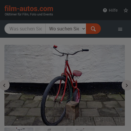
film-
Hilfe
autos.com