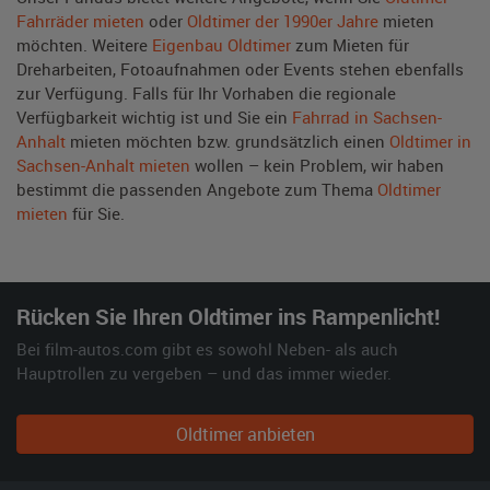
Fahrräder mieten
oder
Oldtimer der 1990er Jahre
mieten
möchten. Weitere
Eigenbau Oldtimer
zum Mieten für
Dreharbeiten, Fotoaufnahmen oder Events stehen ebenfalls
zur Verfügung. Falls für Ihr Vorhaben die regionale
Verfügbarkeit wichtig ist und Sie ein
Fahrrad in Sachsen-
Anhalt
mieten möchten bzw. grundsätzlich einen
Oldtimer in
Sachsen-Anhalt mieten
wollen – kein Problem, wir haben
bestimmt die passenden Angebote zum Thema
Oldtimer
mieten
für Sie.
Rücken Sie Ihren Oldtimer ins Rampenlicht!
Bei film-autos.com gibt es sowohl Neben- als auch
Hauptrollen zu vergeben – und das immer wieder.
Oldtimer anbieten