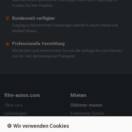
Fundus für Ihre Projekte.
Bundesweit verfügbar
Zugang zu historischen Fahrzeugen überall in Deutschland und
darüber hinaus.
Professionelle Vermittlung
Wir beraten und unterstützen Sie von der Anfrage bis zum Einsatz
vor Ort, inkl. Betreuung und Transport.
film-autos.com
Mieten
Über uns
Oldtimer mieten
Leistungen
Erweiterte Suche
Referenzen
Fragen für Mieter
🍪 Wir verwenden Cookies
Kundenmeinungen
Service