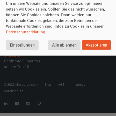
Um unsere Website und unseren Service zu optimieren
setzen wir Cookies ein. Sollten Sie das nicht wünschen,
Vermieten
Hilfe
können Sie Cookies ablehnen. Dann werden nur
Oldtimer anmelden
Häufige Fragen (FAQ)
funktionale Cookies geladen, die zum Betreiben der
Webseite erforderlich sind. Infos zu Cookies in unserer
Fotos senden
So funktioniert's
Datenschutzerklärung
.
Fragen für Vermieter
Kontakt
Inserat verwalten
Einstellungen
Alle ablehnen
Akzeptieren
SPECIAL
Berühmte Filmautos –
unsere Top 10 ...
© 2026 film-autos.com
Blog
AGB
Impressum
Datenschutz