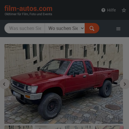
film-
Hilfe
autos.com