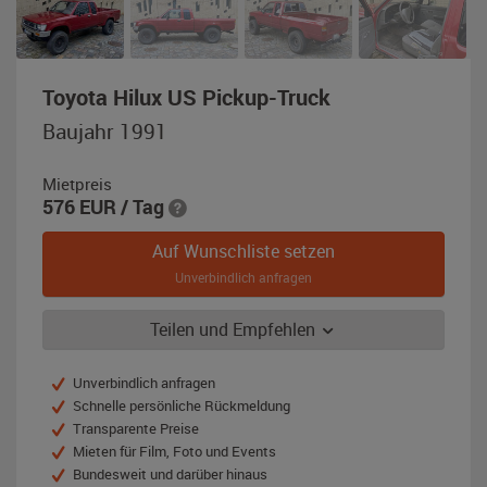
,
Toyota Hilux US Pickup-Truck
Baujahr
Baujahr 1991
1991,
rot-
Mietpreis
metallic
576
EUR
/ Tag
Auf Wunschliste setzen
Unverbindlich anfragen
Teilen und Empfehlen
Unverbindlich anfragen
Schnelle persönliche Rückmeldung
Transparente Preise
Mieten für Film, Foto und Events
Bundesweit und darüber hinaus