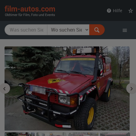
film-
Hilfe
autos.com