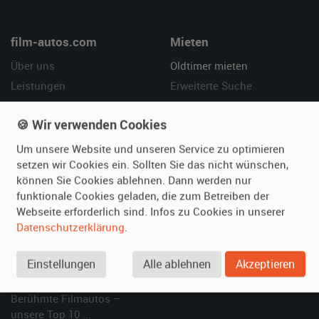
film-autos.com
Mieten
Über uns
Oldtimer mieten
Leistungen
Erweiterte Suche
Referenzen
Fragen für Mieter
🍪 Wir verwenden Cookies
Kundenmeinungen
Service
Um unsere Website und unseren Service zu optimieren
Vermieten
Hilfe
setzen wir Cookies ein. Sollten Sie das nicht wünschen,
können Sie Cookies ablehnen. Dann werden nur
Oldtimer anmelden
Häufige Fragen (FAQ)
funktionale Cookies geladen, die zum Betreiben der
Fotos senden
So funktioniert's
Webseite erforderlich sind. Infos zu Cookies in unserer
Fragen für Vermieter
Kontakt
Datenschutzerklärung
.
Inserat verwalten
Einstellungen
Alle ablehnen
Akzeptieren
SPECIAL
Berühmte Filmautos –
unsere Top 10 ...