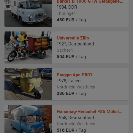
Barkas
B 1000 GTW Gefangenentransporter
1984
,
DDR
Thüringen
480
EUR
/ Tag
Universelle
ZIIIb
1927
,
Deutschland
Sachsen
504
EUR
/ Tag
Piaggio
Ape P601
1978
,
Italien
Nordrhein-Westfalen
336
EUR
/ Tag
Hanomag-Henschel
F35 Möbelwagen
1968
,
Deutschland
Nordrhein-Westfalen
516
EUR
/ Tag