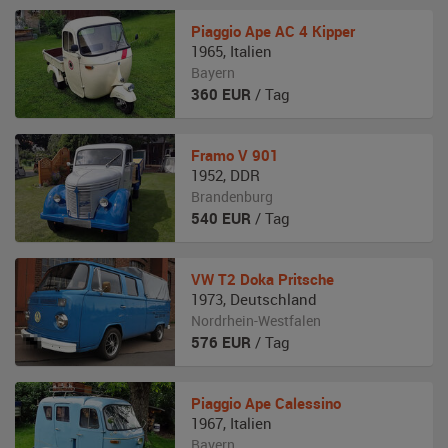
Piaggio
Ape AC 4 Kipper
1965
,
Italien
Bayern
360
EUR
/ Tag
Framo
V 901
1952
,
DDR
Brandenburg
540
EUR
/ Tag
VW
T2 Doka Pritsche
1973
,
Deutschland
Nordrhein-Westfalen
576
EUR
/ Tag
Piaggio
Ape Calessino
1967
,
Italien
Bayern