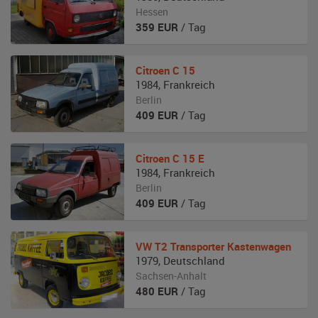
Hessen
359
EUR
/ Tag
Citroen
C 15
1984
,
Frankreich
Berlin
409
EUR
/ Tag
Citroen
C 15 E
1984
,
Frankreich
Berlin
409
EUR
/ Tag
VW
T2 Transporter Kastenwagen
1979
,
Deutschland
Sachsen-Anhalt
480
EUR
/ Tag