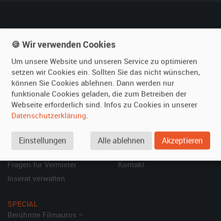
film-autos.com
Mieten
🍪 Wir verwenden Cookies
Über uns
Oldtimer mieten
Um unsere Website und unseren Service zu optimieren
Leistungen
Erweiterte Suche
setzen wir Cookies ein. Sollten Sie das nicht wünschen,
Referenzen
Fragen für Mieter
können Sie Cookies ablehnen. Dann werden nur
funktionale Cookies geladen, die zum Betreiben der
Kundenmeinungen
Service
Webseite erforderlich sind. Infos zu Cookies in unserer
Datenschutzerklärung
.
Vermieten
Hilfe
Oldtimer anmelden
Häufige Fragen (FAQ)
Einstellungen
Alle ablehnen
Akzeptieren
Fotos senden
So funktioniert's
Fragen für Vermieter
Kontakt
Inserat verwalten
SPECIAL
Berühmte Filmautos –