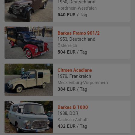
1950
,
Deutschland
Nordrhein-Westfalen
540
EUR
/ Tag
Barkas
Framo 901/2
1953
,
Deutschland
Österreich
504
EUR
/ Tag
Citroen
Acadiane
1979
,
Frankreich
Mecklenburg-Vorpommern
384
EUR
/ Tag
Barkas
B 1000
1988
,
DDR
Sachsen-Anhalt
432
EUR
/ Tag