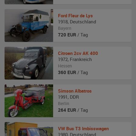
Ford
Fleur de Lys
1918
,
Deutschland
Bayern
720
EUR
/ Tag
Citroen
2cv AK 400
1972
,
Frankreich
Hessen
360
EUR
/ Tag
Simson
Albatros
1991
,
DDR
Berlin
264
EUR
/ Tag
VW
Bus T3 Imbisswagen
1980
,
Deutschland