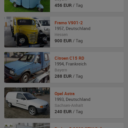
456
EUR
/ Tag
Framo
V901-2
1957
,
Deutschland
Hessen
900
EUR
/ Tag
Citroen
C15 RD
1994
,
Frankreich
Bayern
288
EUR
/ Tag
Opel
Astra
1993
,
Deutschland
Sachsen-Anhalt
240
EUR
/ Tag