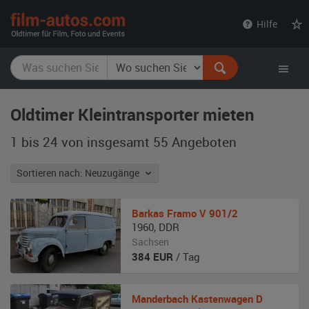
film-
Hilfe
autos.com
Oldtimer Kleintransporter mieten
1 bis 24 von insgesamt 55
Angeboten
Sortieren nach: Neuzugänge
Barkas
Framo V 901/2
1960
,
DDR
Sachsen
384
EUR
/ Tag
Manderbach
Kastenwagen D