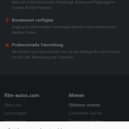
Mehr als 4.300 historische Fahrzeuge, Boote und Flugzeuge im
Fundus für Ihre Projekte.
Bundesweit verfügbar
Zugang zu historischen Fahrzeugen überall in Deutschland und
darüber hinaus.
Professionelle Vermittlung
Wir beraten und unterstützen Sie von der Anfrage bis zum Einsatz
vor Ort, inkl. Betreuung und Transport.
film-autos.com
Mieten
Über uns
Oldtimer mieten
Leistungen
Erweiterte Suche
Referenzen
Fragen für Mieter