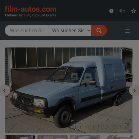
film-
Hilfe
autos.com