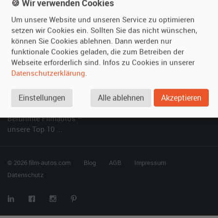
Kundenmeinungen
Service
🍪 Wir verwenden Cookies
Um unsere Website und unseren Service zu optimieren
Vermieten
Hilfe
setzen wir Cookies ein. Sollten Sie das nicht wünschen,
können Sie Cookies ablehnen. Dann werden nur
Oldtimer anmelden
Häufige Fragen (FAQ)
funktionale Cookies geladen, die zum Betreiben der
Fotos senden
So funktioniert's
Webseite erforderlich sind. Infos zu Cookies in unserer
Fragen für Vermieter
Kontakt
Datenschutzerklärung
.
Inserat verwalten
Einstellungen
Alle ablehnen
Akzeptieren
SPECIAL
Berühmte Filmautos –
unsere Top 10 ...
© 2026 film-autos.com
Blog
AGB
Impressum
Datenschutz