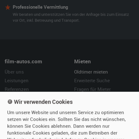
Professionelle Vermittlung
Wir beraten und unterstützen Sie von der Anfrage bis zum Einsatz
vor Ort, inkl. Betreuung und Transport.
film-autos.com
Mieten
Über uns
Oldtimer mieten
Leistungen
Erweiterte Suche
Referenzen
Fragen für Mieter
Kundenmeinungen
Service
🍪 Wir verwenden Cookies
Um unsere Website und unseren Service zu optimieren
Vermieten
Hilfe
setzen wir Cookies ein. Sollten Sie das nicht wünschen,
Oldtimer anmelden
Häufige Fragen (FAQ)
können Sie Cookies ablehnen. Dann werden nur
funktionale Cookies geladen, die zum Betreiben der
Fotos senden
So funktioniert's