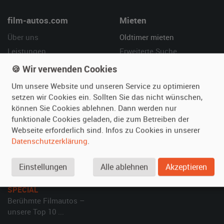
film-autos.com
Mieten
Über uns
Oldtimer mieten
Leistungen
Erweiterte Suche
Referenzen
Fragen für Mieter
🍪 Wir verwenden Cookies
Kundenmeinungen
Service
Um unsere Website und unseren Service zu optimieren
setzen wir Cookies ein. Sollten Sie das nicht wünschen,
Vermieten
Hilfe
können Sie Cookies ablehnen. Dann werden nur
funktionale Cookies geladen, die zum Betreiben der
Oldtimer anmelden
Häufige Fragen (FAQ)
Webseite erforderlich sind. Infos zu Cookies in unserer
Fotos senden
So funktioniert's
Datenschutzerklärung
.
Fragen für Vermieter
Kontakt
Inserat verwalten
Einstellungen
Alle ablehnen
Akzeptieren
SPECIAL
Berühmte Filmautos –
unsere Top 10 ...