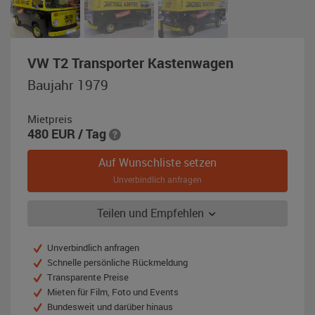
,
VW T2 Transporter Kastenwagen
Baujahr
Baujahr 1979
1979,
schwarz
Mietpreis
/
480
EUR
/ Tag
gelb
Auf Wunschliste setzen
Unverbindlich anfragen
Teilen und Empfehlen
Unverbindlich anfragen
Schnelle persönliche Rückmeldung
Transparente Preise
Mieten für Film, Foto und Events
Bundesweit und darüber hinaus