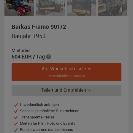
,
Barkas Framo 901/2
Baujahr
Baujahr 1953
1953,
schwarz
Mietpreis
/
504
EUR
/ Tag
rot
Auf Wunschliste setzen
Unverbindlich anfragen
Teilen und Empfehlen
Unverbindlich anfragen
Schnelle persönliche Rückmeldung
Transparente Preise
Mieten für Film, Foto und Events
Bundesweit und darüber hinaus