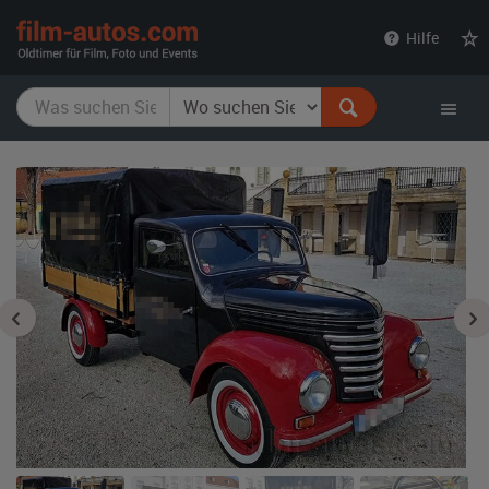
film-
Hilfe
autos.com