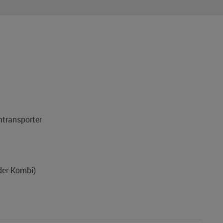
1
ntransporter
eder-Kombi)