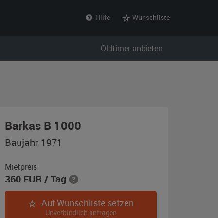
Hilfe
Wunschliste
Oldtimer anbieten
,
Barkas B 1000
Baujahr
Baujahr 1971
1971,
rot
Mietpreis
360
EUR
/ Tag
Auf Wunschliste setzen
Unverbindlich anfragen