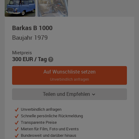
,
Barkas B 1000
Baujahr
Baujahr 1979
1979,
taubenblau
Mietpreis
/
300
EUR
/ Tag
elfenbein
(Zweifarblack)
Auf Wunschliste setzen
Unverbindlich anfragen
Teilen und Empfehlen
Unverbindlich anfragen
Schnelle persönliche Rückmeldung
Transparente Preise
Mieten für Film, Foto und Events
Bundesweit und darüber hinaus