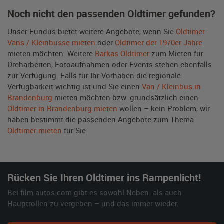
Noch nicht den passenden Oldtimer gefunden?
Unser Fundus bietet weitere Angebote, wenn Sie
Oldtimer
Vans / Kleinbusse mieten
oder
Oldtimer der 1970er Jahre
mieten möchten. Weitere
Barkas Oldtimer
zum Mieten für
Dreharbeiten, Fotoaufnahmen oder Events stehen ebenfalls
zur Verfügung. Falls für Ihr Vorhaben die regionale
Verfügbarkeit wichtig ist und Sie einen
Van / Kleinbus in
Brandenburg
mieten möchten bzw. grundsätzlich einen
Oldtimer in Brandenburg mieten
wollen – kein Problem, wir
haben bestimmt die passenden Angebote zum Thema
Oldtimer mieten
für Sie.
Rücken Sie Ihren Oldtimer ins Rampenlicht!
Bei film-autos.com gibt es sowohl Neben- als auch
Hauptrollen zu vergeben – und das immer wieder.