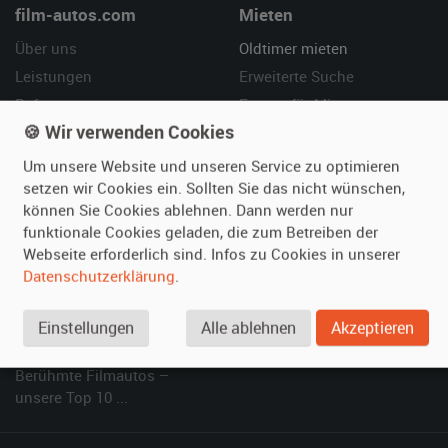
film-autos.com
Mieten
Über uns
Oldtimer mieten
Leistungen
Erweiterte Suche
Referenzen
Fragen für Mieter
🍪 Wir verwenden Cookies
Kundenmeinungen
Service
Um unsere Website und unseren Service zu optimieren
Vermieten
Hilfe
setzen wir Cookies ein. Sollten Sie das nicht wünschen,
können Sie Cookies ablehnen. Dann werden nur
Oldtimer anmelden
Häufige Fragen (FAQ)
funktionale Cookies geladen, die zum Betreiben der
Fotos senden
So funktioniert's
Webseite erforderlich sind. Infos zu Cookies in unserer
Fragen für Vermieter
Kontakt
Datenschutzerklärung
.
Inserat verwalten
Einstellungen
Alle ablehnen
Akzeptieren
SPECIAL
Berühmte Filmautos –
unsere Top 10 ...