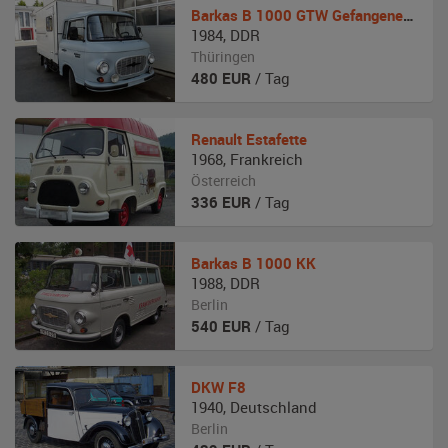
Barkas
B 1000 GTW Gefangenentransporter
1984
,
DDR
Thüringen
480
EUR
/ Tag
Renault
Estafette
1968
,
Frankreich
Österreich
336
EUR
/ Tag
Barkas
B 1000 KK
1988
,
DDR
Berlin
540
EUR
/ Tag
DKW
F8
1940
,
Deutschland
Berlin