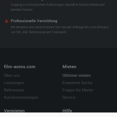
Zugang zu historischen Fahrzeugen überall in Deutschland und
darüber hinaus.
Professionelle Vermittlung
Wir beraten und unterstützen Sie von der Anfrage bis zum Einsatz
vor Ort, inkl. Betreuung und Transport.
film-autos.com
Mieten
Über uns
Oldtimer mieten
Leistungen
Erweiterte Suche
Referenzen
Fragen für Mieter
Kundenmeinungen
Service
Vermieten
Hilfe