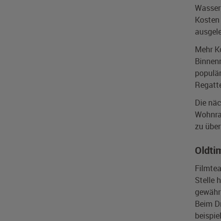
Wasser 
Kosten 
ausgele
Mehr Ko
Binnenr
populär
Regatt
Die näc
Wohnrau
zu über
Oldti
Filmtea
Stelle 
gewährl
Beim Dr
beispie