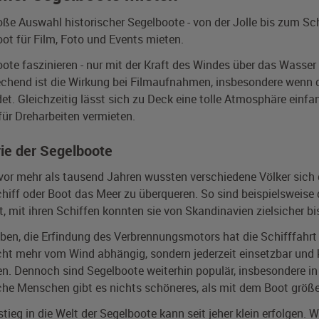
oße Auswahl historischer Segelboote - von der Jolle bis zum S
ot für Film, Foto und Events mieten.
ote faszinieren - nur mit der Kraft des Windes über das Wasser z
chend ist die Wirkung bei Filmaufnahmen, insbesondere wenn d
et. Gleichzeitig lässt sich zu Deck eine tolle Atmosphäre einf
 für Dreharbeiten vermieten.
rie der Segelboote
or mehr als tausend Jahren wussten verschiedene Völker sich
hiff oder Boot das Meer zu überqueren. So sind beispielsweise d
, mit ihren Schiffen konnten sie von Skandinavien zielsicher b
en, die Erfindung des Verbrennungsmotors hat die Schifffahr
cht mehr vom Wind abhängig, sondern jederzeit einsetzbar un
en. Dennoch sind Segelboote weiterhin populär, insbesondere in
che Menschen gibt es nichts schöneres, als mit dem Boot größe
stieg in die Welt der Segelboote kann seit jeher klein erfolgen. 