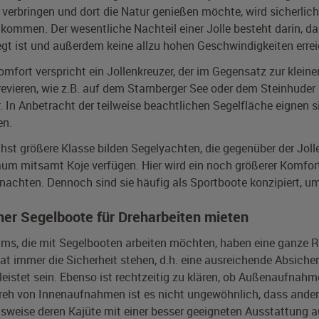
verbringen und dort die Natur genießen möchte, wird sicherlich 
kommen. Der wesentliche Nachteil einer Jolle besteht darin, das
gt ist und außerdem keine allzu hohen Geschwindigkeiten errei
mfort verspricht ein Jollenkreuzer, der im Gegensatz zur kleinen 
evieren, wie z.B. auf dem Starnberger See oder dem Steinhuder 
. In Anbetracht der teilweise beachtlichen Segelfläche eignen 
en.
hst größere Klasse bilden Segelyachten, die gegenüber der Jol
m mitsamt Koje verfügen. Hier wird ein noch größerer Komfort 
nachten. Dennoch sind sie häufig als Sportboote konzipiert, u
mer Segelboote für Dreharbeiten mieten
ms, die mit Segelbooten arbeiten möchten, haben eine ganze Re
hat immer die Sicherheit stehen, d.h. eine ausreichende Absic
eistet sein. Ebenso ist rechtzeitig zu klären, ob Außenaufna
eh von Innenaufnahmen ist es nicht ungewöhnlich, dass ander
lsweise deren Kajüte mit einer besser geeigneten Ausstattung 