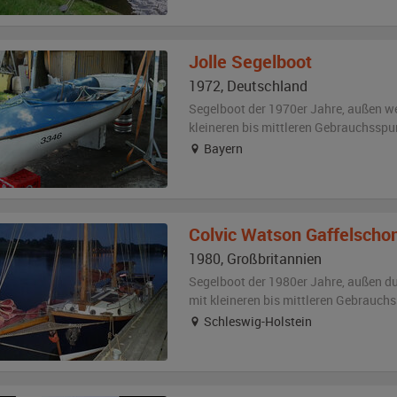
Jolle
Segelboot
1972
,
Deutschland
Segelboot der 1970er Jahre,
außen
we
kleineren bis mittleren Gebrauchsspu
Bayern
Colvic Watson
Gaffelscho
1980
,
Großbritannien
Segelboot der 1980er Jahre,
außen
du
mit kleineren bis mittleren Gebrauch
Schleswig-Holstein