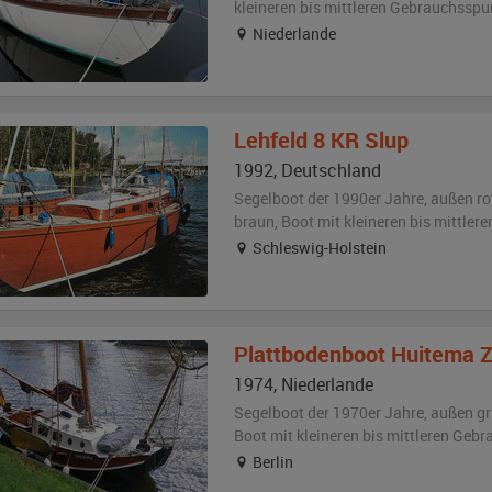
kleineren bis mittleren Gebrauchsspu
Niederlande
Lehfeld
8 KR Slup
1992
,
Deutschland
Segelboot der 1990er Jahre,
außen
ro
braun
, Boot
mit kleineren bis mittle
Schleswig-Holstein
Plattbodenboot
Huitema 
1974
,
Niederlande
Segelboot der 1970er Jahre,
außen
gr
Boot
mit kleineren bis mittleren Geb
Berlin