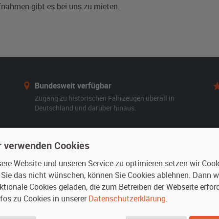
nahmen gibt es bei uns zu mieten.
Bundesweit verfügbar
Zugang zu historischen Fahrzeugen überall in
Deutschland und darüber hinaus.
r verwenden Cookies
re Website und unseren Service zu optimieren setzen wir Cooki
n
Vermieten
n Sie das nicht wünschen, können Sie Cookies ablehnen. Dann 
ktionale Cookies geladen, die zum Betreiben der Webseite erford
r mieten
Oldtimer anmelden
nfos zu Cookies in unserer
Datenschutzerklärung
.
rte Suche
Fotos senden