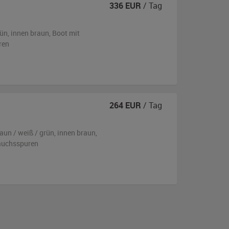
336
EUR
/ Tag
ün
,
innen braun
, Boot
mit
ren
264
EUR
/ Tag
aun / weiß / grün
,
innen braun
,
rauchsspuren