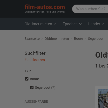
film-
autos.com
Oldtimer mieten
Epochen
Länder
Startseite
Oldtimer mieten
Boote
Segelboot
Old
Suchfilter
Zurücksetzen
1 bis
TYP
Boote
Segelboot
(7)
AUSSENFARBE