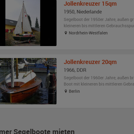
Jollenkreuzer
15qm
1950
,
Niederlande
Segelboot der 1950er Jahre,
außen
gr
kleineren bis mittleren Gebrauchsspu
Nordrhein-Westfalen
Jollenkreuzer
20qm
1966
,
DDR
Segelboot der 1960er Jahre,
außen
br
Boot
mit kleineren bis mittleren Geb
Berlin
imer Segelboote mieten