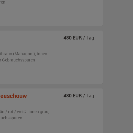
ren
480
EUR
/ Tag
tbraun (Mahagoni)
,
innen
ren Gebrauchsspuren
Zeeschouw
480
EUR
/ Tag
ün / rot / weiß
,
innen grau
,
rauchsspuren