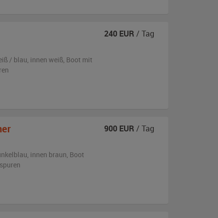
240
EUR
/ Tag
iß / blau
,
innen weiß
, Boot
mit
ren
ner
900
EUR
/ Tag
nkelblau
,
innen braun
, Boot
sspuren