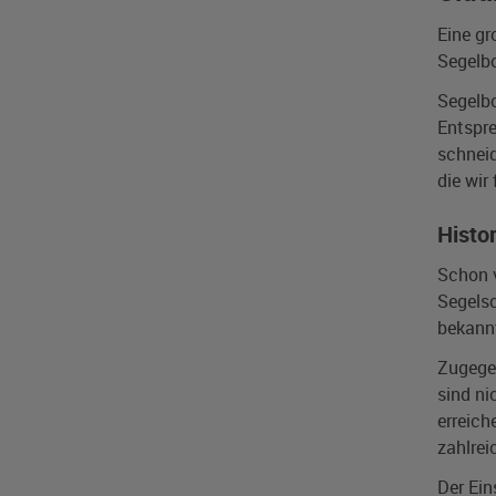
Eine gr
Segelbo
Segelbo
Entspre
schneid
die wir
Histo
Schon v
Segelsc
bekannt
Zugegeb
sind ni
erreich
zahlrei
Der Ein