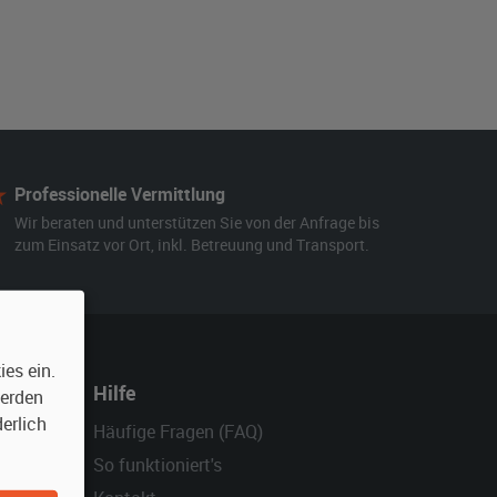
Professionelle Vermittlung
Wir beraten und unterstützen Sie von der Anfrage bis
zum Einsatz vor Ort, inkl. Betreuung und Transport.
es ein.
Hilfe
werden
erlich
Häufige Fragen (FAQ)
So funktioniert's