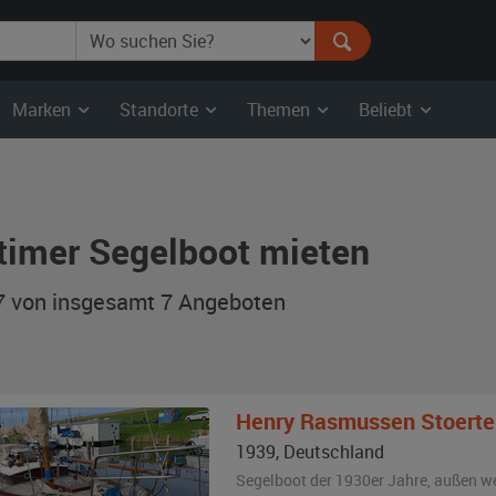
Marken
Standorte
Themen
Beliebt
timer Segelboot mieten
 7 von insgesamt 7
Angeboten
Henry Rasmussen
Stoerte
1939
,
Deutschland
Segelboot der 1930er Jahre,
außen
we