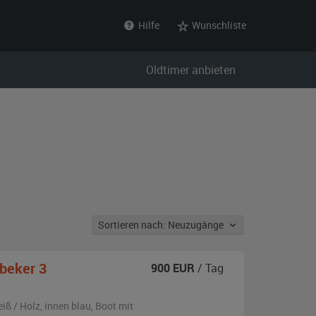
Hilfe
Wunschliste
Oldtimer anbieten
Sortieren nach: Neuzugänge
beker 3
900
EUR
/ Tag
iß / Holz
,
innen blau
, Boot
mit