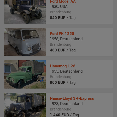
Ford
Model AA
1930
,
USA
Brandenburg
840
EUR
/ Tag
Ford
FK 1250
1958
,
Deutschland
Brandenburg
480
EUR
/ Tag
Hanomag
L 28
1955
,
Deutschland
Brandenburg
960
EUR
/ Tag
Hansa-Lloyd
3-t-Express
1928
,
Deutschland
Brandenburg
1.440
EUR
/ Tag