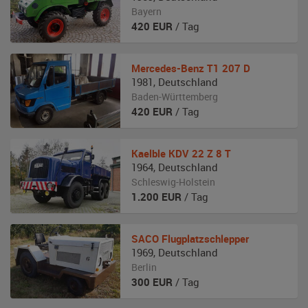
Bayern
420
EUR
/ Tag
Mercedes-Benz
T1 207 D
1981
,
Deutschland
Baden-Württemberg
420
EUR
/ Tag
Kaelble
KDV 22 Z 8 T
1964
,
Deutschland
Schleswig-Holstein
1.200
EUR
/ Tag
SACO
Flugplatzschlepper
1969
,
Deutschland
Berlin
300
EUR
/ Tag