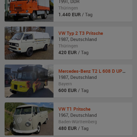
1991
,
DDR
Thüringen
1.440
EUR
/ Tag
VW
Typ 2 T3 Pritsche
1987
,
Deutschland
Thüringen
420
EUR
/ Tag
Mercedes-Benz
T2 L 608 D UPS Paketzusteller Truck
1987
,
Deutschland
Bayern
600
EUR
/ Tag
VW
T1 Pritsche
1967
,
Deutschland
Baden-Württemberg
480
EUR
/ Tag