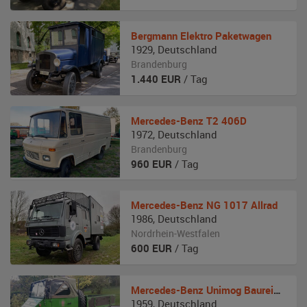
Bergmann
Elektro Paketwagen
1929
,
Deutschland
Brandenburg
1.440
EUR
/ Tag
Mercedes-Benz
T2 406D
1972
,
Deutschland
Brandenburg
960
EUR
/ Tag
Mercedes-Benz
NG 1017 Allrad
1986
,
Deutschland
Nordrhein-Westfalen
600
EUR
/ Tag
Mercedes-Benz
Unimog Baureihe 411
1959
,
Deutschland