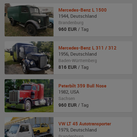
Mercedes-Benz
L 1500
1944
,
Deutschland
Brandenburg
960
EUR
/ Tag
Mercedes-Benz
L 311 / 312
1956
,
Deutschland
Baden-Württemberg
816
EUR
/ Tag
Peterbilt
359 Bull Nose
1982
,
USA
Sachsen
960
EUR
/ Tag
VW
LT 45 Autotransporter
1979
,
Deutschland
Brandenburg