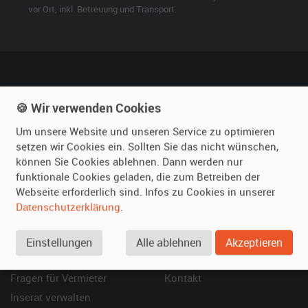
vor Ort, inkl. Betreuung und Transport.
film-autos.com
Mieten
🍪 Wir verwenden Cookies
Über uns
Oldtimer mieten
Um unsere Website und unseren Service zu optimieren
Leistungen
Erweiterte Suche
setzen wir Cookies ein. Sollten Sie das nicht wünschen,
können Sie Cookies ablehnen. Dann werden nur
Referenzen
Fragen für Mieter
funktionale Cookies geladen, die zum Betreiben der
Kundenmeinungen
Service
Webseite erforderlich sind. Infos zu Cookies in unserer
Datenschutzerklärung
.
Vermieten
Hilfe
Oldtimer anmelden
Häufige Fragen (FAQ)
Einstellungen
Alle ablehnen
Akzeptieren
Fotos senden
So funktioniert's
Fragen für Vermieter
Kontakt
Inserat verwalten