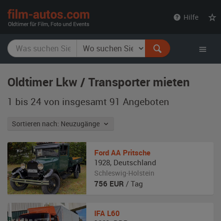
film-
Hilfe
autos.com
Oldtimer Lkw / Transporter mieten
1 bis 24 von insgesamt 91
Angeboten
Sortieren nach: Neuzugänge
Ford
AA Pritsche
1928
,
Deutschland
Schleswig-Holstein
756
EUR
/ Tag
IFA
L60