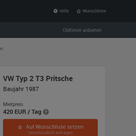
Hilfe
Wunschliste
Oldtimer anbieten
en
,
VW Typ 2 T3 Pritsche
Baujahr
Baujahr 1987
1987,
weiß
Mietpreis
420
EUR
/ Tag
Auf Wunschliste setzen
Unverbindlich anfragen