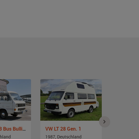
VW Typ 2 T3 Bus Bulli Westfalia Joker
VW LT 28 Gen. 1
VW T3 Bull
chland
1987, Deutschland
1987, Deut