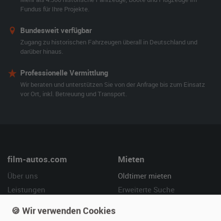
Fundus für Ihre Projekte.
Bundesweit verfügbar
Zugang zu historischen Fahrzeugen überall in Deutschland und
darüber hinaus.
Professionelle Vermittlung
Wir beraten und unterstützen Sie von der Anfrage bis zum Einsatz
vor Ort, inkl. Betreuung und Transport.
film-autos.com
Mieten
Über uns
Oldtimer mieten
Leistungen
Erweiterte Suche
Referenzen
Fragen für Mieter
🍪 Wir verwenden Cookies
Kundenmeinungen
Service