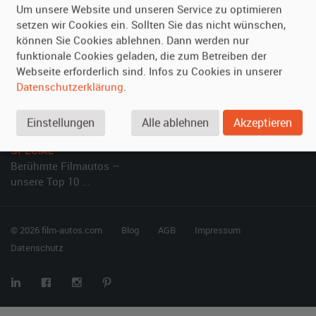
Um unsere Website und unseren Service zu optimieren
setzen wir Cookies ein. Sollten Sie das nicht wünschen,
Vermieten
Hilfe
können Sie Cookies ablehnen. Dann werden nur
Oldtimer anmelden
Häufige Fragen (FAQ)
funktionale Cookies geladen, die zum Betreiben der
Webseite erforderlich sind. Infos zu Cookies in unserer
Fotos senden
So funktioniert's
Datenschutzerklärung
.
Fragen für Vermieter
Kontakt
Inserat verwalten
Einstellungen
Alle ablehnen
Akzeptieren
SPECIAL
Berühmte Filmautos –
unsere Top 10 ...
© 2026 film-autos.com
Blog
AGB
Impressum
Datenschutz