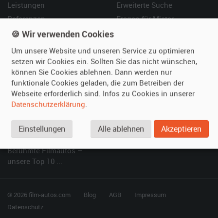
Leistungen
Erweiterte Suche
Referenzen
Fragen für Mieter
Kundenmeinungen
Service
🍪 Wir verwenden Cookies
Um unsere Website und unseren Service zu optimieren
Vermieten
Hilfe
setzen wir Cookies ein. Sollten Sie das nicht wünschen,
können Sie Cookies ablehnen. Dann werden nur
Oldtimer anmelden
Häufige Fragen (FAQ)
funktionale Cookies geladen, die zum Betreiben der
Fotos senden
So funktioniert's
Webseite erforderlich sind. Infos zu Cookies in unserer
Fragen für Vermieter
Kontakt
Datenschutzerklärung
.
Inserat verwalten
Einstellungen
Alle ablehnen
Akzeptieren
SPECIAL
Berühmte Filmautos –
unsere Top 10 ...
© 2026 film-autos.com
Blog
AGB
Impressum
Datenschutz