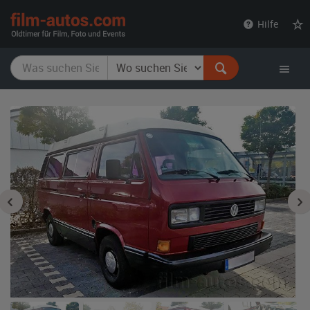
film-
Hilfe
autos.com