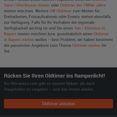
Vans / Kleinbusse mieten
oder
Oldtimer der 1980er Jahre
mieten möchten. Weitere
VW Oldtimer
zum Mieten für
Dreharbeiten, Fotoaufnahmen oder Events stehen ebenfalls
zur Verfügung. Falls für Ihr Vorhaben die regionale
Verfügbarkeit wichtig ist und Sie einen
Van / Kleinbus in
Bayern
mieten möchten bzw. grundsätzlich einen
Oldtimer
in Bayern mieten
wollen – kein Problem, wir haben bestimmt
die passenden Angebote zum Thema
Oldtimer mieten
für
Sie.
Rücken Sie Ihren Oldtimer ins Rampenlicht!
Bei film-autos.com gibt es sowohl Neben- als auch
Hauptrollen zu vergeben – und das immer wieder.
Oldtimer anbieten