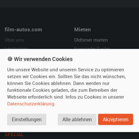
film-autos.com
Mieten
Über uns
Oldtimer mieten
Leistungen
Erweiterte Suche
Referenzen
Fragen für Mieter
🍪 Wir verwenden Cookies
Kundenmeinungen
Service
Um unsere Website und unseren Service zu optimieren
setzen wir Cookies ein. Sollten Sie das nicht wünschen,
Vermieten
Hilfe
können Sie Cookies ablehnen. Dann werden nur
funktionale Cookies geladen, die zum Betreiben der
Oldtimer anmelden
Häufige Fragen (FAQ)
Webseite erforderlich sind. Infos zu Cookies in unserer
Fotos senden
So funktioniert's
Datenschutzerklärung
.
Fragen für Vermieter
Kontakt
Inserat verwalten
Einstellungen
Alle ablehnen
Akzeptieren
SPECIAL